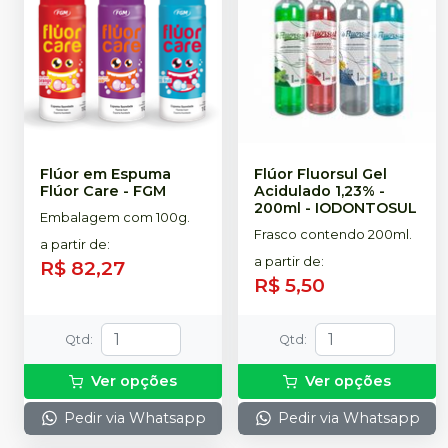
Flúor em Espuma
Flúor Fluorsul Gel
Flúor Care
-
FGM
Acidulado 1,23% -
200ml
-
IODONTOSUL
Embalagem com 100g.
Frasco contendo 200ml.
a partir de
:
a partir de
:
R$ 82,27
R$ 5,50
Qtd
:
Qtd
:
Ver opções
Ver opções
Pedir via Whatsapp
Pedir via Whatsapp