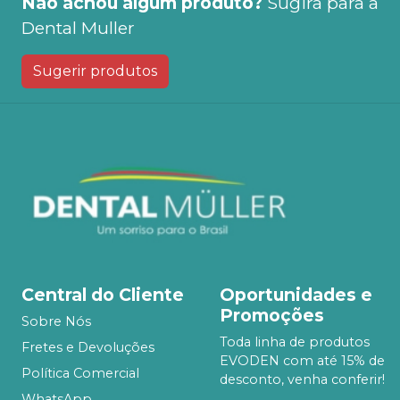
Não achou algum produto?
Sugira para a
Dental Muller
Sugerir produtos
Central do Cliente
Oportunidades e
Promoções
Sobre Nós
Toda linha de produtos
Fretes e Devoluções
EVODEN com até 15% de
Política Comercial
desconto, venha conferir!
WhatsApp