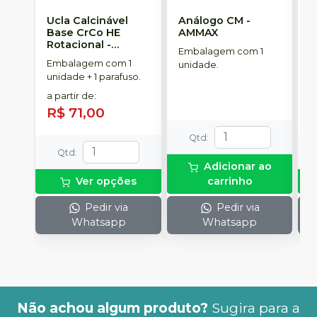
Ucla Calcinável
Análogo CM
-
M
Base CrCo HE
AMMAX
R
Rotacional
-
S
Embalagem com 1
SINGULAR
Embalagem com 1
E
unidade.
unidade + 1 parafuso.
u
a partir de
:
a
R$ 71,00
R
Qtd
:
Qtd
:
Adicionar ao
Ver opções
carrinho
Pedir via
Pedir via
Whatsapp
Whatsapp
Não achou algum produto?
Sugira para a