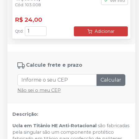
Ver info
Cód.
103.008
R$ 24,00
Adicionar
Qtd
:
Calcule frete e prazo
Calcular
Não sei o meu CEP
Descrição:
Ucla em Titânio HE Anti-Rotacional
são fabricadas
pela singular são um componente protético
fabricado em titânio para confecção de próteses