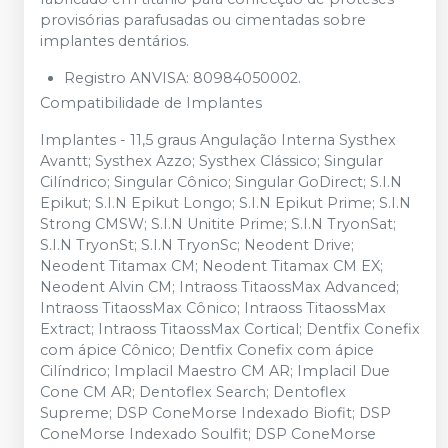
provisórias parafusadas ou cimentadas sobre
implantes dentários.
Registro ANVISA: 80984050002.
Compatibilidade de Implantes
Implantes - 11,5 graus Angulação Interna Systhex
Avantt; Systhex Azzo; Systhex Clássico; Singular
Cilíndrico; Singular Cônico; Singular GoDirect; S.I.N
Epikut; S.I.N Epikut Longo; S.I.N Epikut Prime; S.I.N
Strong CMSW; S.I.N Unitite Prime; S.I.N TryonSat;
S.I.N TryonSt; S.I.N TryonSc; Neodent Drive;
Neodent Titamax CM; Neodent Titamax CM EX;
Neodent Alvin CM; Intraoss TitaossMax Advanced;
Intraoss TitaossMax Cônico; Intraoss TitaossMax
Extract; Intraoss TitaossMax Cortical; Dentfix Conefix
com ápice Cônico; Dentfix Conefix com ápice
Cilíndrico; Implacil Maestro CM AR; Implacil Due
Cone CM AR; Dentoflex Search; Dentoflex
Supreme; DSP ConeMorse Indexado Biofit; DSP
ConeMorse Indexado Soulfit; DSP ConeMorse