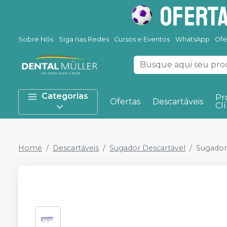
Sobre Nós
Siga nas Redes
Cursos e Eventos
WhatsApp
Ofe
Categorias
Pr
Ofertas
Descartáveis
Clí
Home
Descartáveis
Sugador Descartável
Sugador 