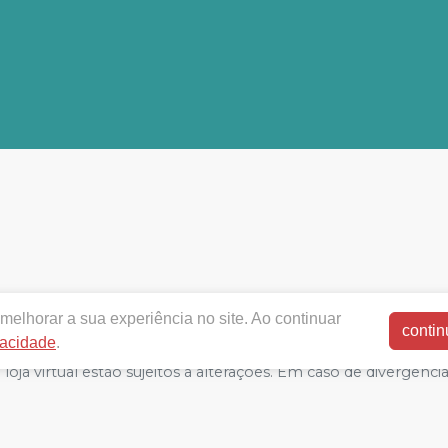
dentalmuller.com.br |
JL DISTRIBUIDORA DE PRODUTOS 
melhorar a sua experiência no site. Ao continuar
OS LTDA
|
04.195.668/0001-92
| Sede em Rua General Vitorin
contin
vacidade
.
dicamentos: XXXXXXX - Farmacêutico Responsável: Marien Pint
oja virtual estão sujeitos a alterações. Em caso de divergência
amos o direito de não atender compras de grandes volumes p
E-commerce produzido por
Sou Odonto Ecommerce
.