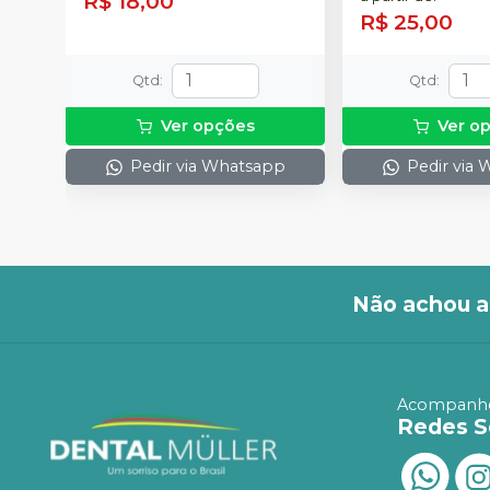
R$ 18,00
R$ 25,00
Qtd
:
Qtd
:
Ver opções
Ver o
Pedir via Whatsapp
Pedir via
Não achou a
Acompanhe
Redes S