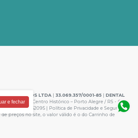
ODONTOLOGICOS LTDA
|
33.069.357/0001-85
|
DENTAL
o 244 e 240 – Centro Histórico – Porto Alegre / RS - CEP
uar e fechar
o Aires nº 52095 | Política de Privacidade e Segurança -
 de preços no site, o valor válido é o do Carrinho de
elo site.