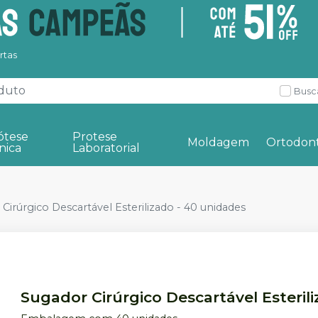
rtas
Busc
ótese
Protese
Moldagem
Ortodont
nica
Laboratorial
Cirúrgico Descartável Esterilizado - 40 unidades
Sugador Cirúrgico Descartável Esteril