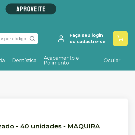
Faça seu login
ar por código
ou cadastre-se
Acabamento e
ia
Dentística
Ocular
Polimento
izado - 40 unidades
-
MAQUIRA