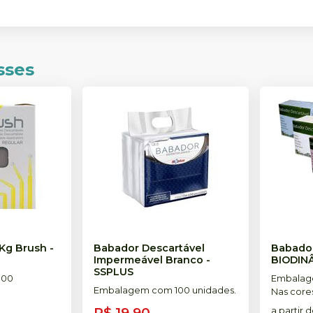
sses
 Kg Brush
-
Babador Descartável
Babador
Impermeável Branco
-
BIODIN
SSPLUS
100
Embalag
Embalagem com 100 unidades.
Nas core
Azul, Ros
R$ 19,90
a partir 