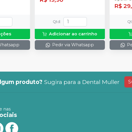
R$ 29
Qtd
:
Q
pções
Adicionar ao carrinho
 Whatsapp
Pedir via Whatsapp
Pe
lgum produto?
Sugira para a
Dental Muller
S
 nas
ociais