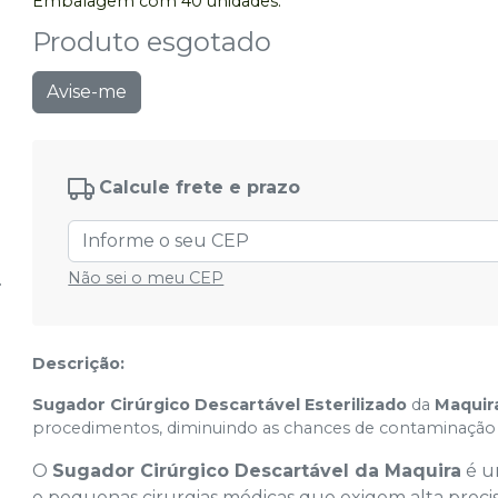
Embalagem com 40 unidades.
Produto esgotado
Avise-me
Calcule frete e prazo
Não sei o meu CEP
Descrição:
Sugador Cirúrgico Descartável Esterilizado
da
Maquir
procedimentos, diminuindo as chances de contaminação t
O
Sugador Cirúrgico Descartável da Maquira
é u
e pequenas cirurgias médicas que exigem alta preci