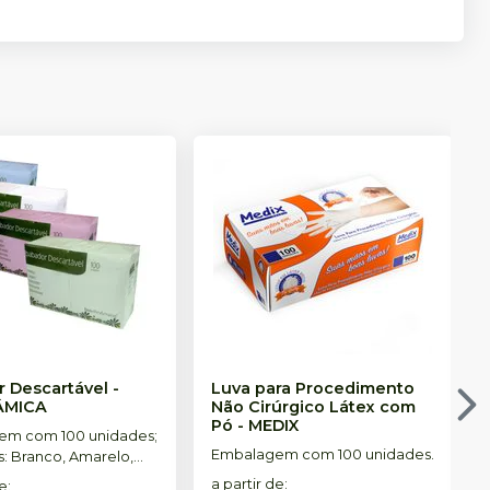
 Descartável
-
Luva para Procedimento
ÂMICA
Não Cirúrgico Látex com
Pó
-
MEDIX
em com 100 unidades;
Embalagem com 100 unidades.
s: Branco, Amarelo,
a, Verde e Misto.
a partir de
:
de
: