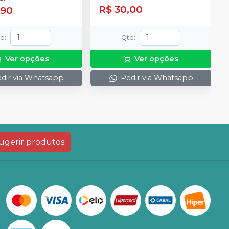
R$ 30,00
,90
td
:
Qtd
:
Ver opções
Ver opções
dir via Whatsapp
Pedir via Whatsapp
ugerir produtos