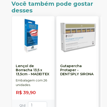
Você também pode gostar
desses
Lençol de
Gutapercha
L
Borracha 13,5 x
Protaper
-
13,5cm
-
MADEITEX
DENTSPLY SIRONA
S
Embalagem com 26
E
unidades.
u
R$ 39,90
Qtd
: