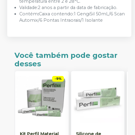
temperatura entre 2 e 28°C.
Validade:2 anos a partir da data de fabricação.
Contém
:
Caixa contendo:1 GengiSil 50mL/6 Scan
Automix/6 Pontas Intraorais/1 Isolante
Você também pode gostar
desses
-
9
%
Kit Perfil Material
Silicone de
S