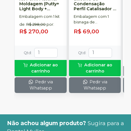
Moldagem (Putty+
Condensação
E
Light Body +
Perfil Catalisador
-
D
Catalyst)
-
VIGODENT
R
Embalagem com 1 kit
Embalagem com 1
E
VIGODENT
S
bisnaga de
p
de
:
R$ 298,00
por
:
catalisador com 50g.
c
R$ 270,00
R$ 69,00
c
Qtd
:
Qtd
:
Adicionar ao
Adicionar ao
carrinho
carrinho
Pedir via
Pedir via
Whatsapp
Whatsapp
Não achou algum produto?
Sugira para a