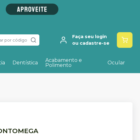
Faça seu login
ar por código
ou cadastre-se
Acabamento e
ia
Dentística
Ocular
Polimento
ONTOMEGA