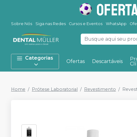
Sobre Nós
Siga nas Redes
Cursos e Eventos
WhatsApp
Ofe
Categorias
Pr
Ofertas
Descartáveis
Clí
Home
Prótese Laboratorial
Revestimento
Reves