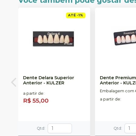
Você também pode gostar de
ATÉ
-
1
%
Dente Delara Superior
Dente Premium
Anterior
-
KULZER
Anterior
-
KULZ
Embalagem com 6
a partir de
:
R$ 55,00
a partir de
:
Qtd
:
Qtd
: