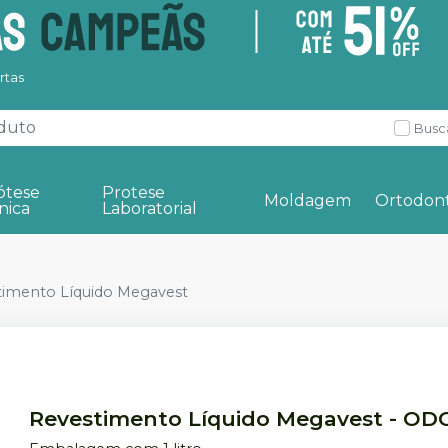
rtas
Busc
ótese
Protese
Moldagem
Ortodont
nica
Laboratorial
timento Líquido Megavest
Revestimento Líquido Megavest
-
OD