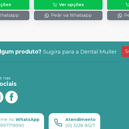
pções
Ver opções
 Whatsapp
Pedir via Whatsapp
Pe
lgum produto?
Sugira para a
Dental Muller
S
 nas
ociais
ame no
WhatsApp
Atendimento
) 997719990
(51) 3228-8527