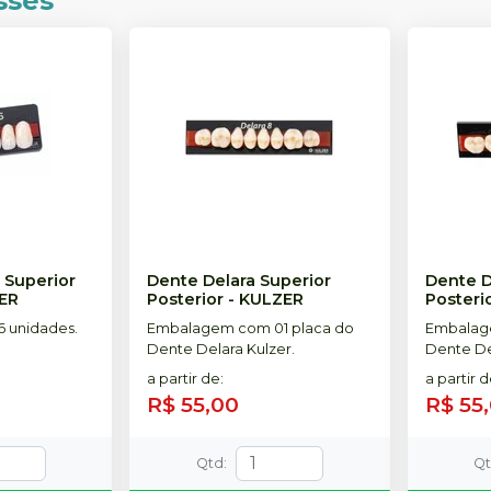
sses
 Superior
Dente Delara Superior
Dente D
ER
Posterior
-
KULZER
Posteri
 unidades.
Embalagem com 01 placa do
Embalag
Dente Delara Kulzer.
Dente De
a partir de
:
a partir 
R$ 55,00
R$ 55
Qtd
:
Q