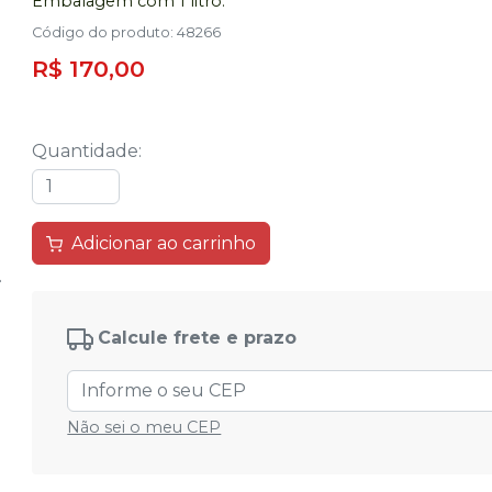
Embalagem com 1 litro.
Código do produto
:
48266
R$ 170,00
Quantidade
:
Adicionar ao carrinho
Calcule frete e prazo
Não sei o meu CEP