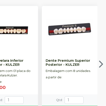
elara Inferior
Dente Premium Superior
or
-
KULZER
Posterior
-
KULZER
em com 01 placa do
Embalagem com 8 unidades.
lara Kulzer.
a partir de
:
de
:
,00
td
:
Qtd
: