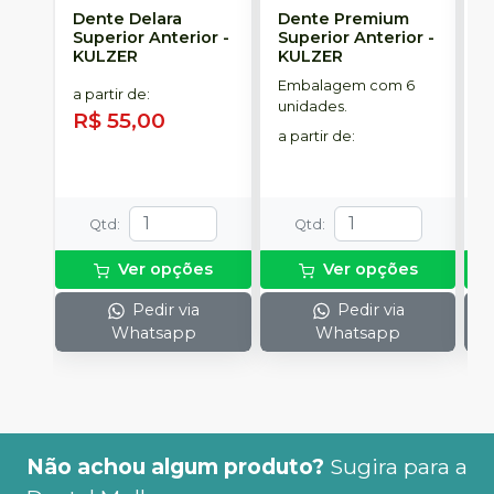
Dente Delara
Dente Premium
D
Superior Anterior
-
Superior Anterior
-
S
KULZER
KULZER
-
Embalagem com 6
E
a partir de
:
unidades.
p
R$ 55,00
D
a partir de
:
a
R
Qtd
:
Qtd
:
Ver opções
Ver opções
Pedir via
Pedir via
Whatsapp
Whatsapp
Não achou algum produto?
Sugira para a