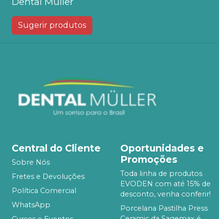
Dental Muller
Sugerir produtos
Central do Cliente
Oportunidades e
Promoções
Sobre Nós
Toda linha de produtos
Fretes e Devoluções
EVODEN com até 15% de
Política Comercial
desconto, venha conferir!
WhatsApp
Porcelana Pastilha Press
Ceramic da Sagemax é