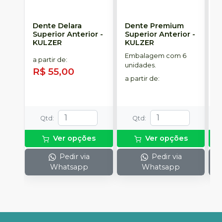
Dente Delara
Dente Premium
D
Superior Anterior
-
Superior Anterior
-
S
KULZER
KULZER
-
Embalagem com 6
E
a partir de
:
unidades.
p
R$ 55,00
D
a partir de
:
a
R
Qtd
:
Qtd
:
Ver opções
Ver opções
Pedir via
Pedir via
Whatsapp
Whatsapp