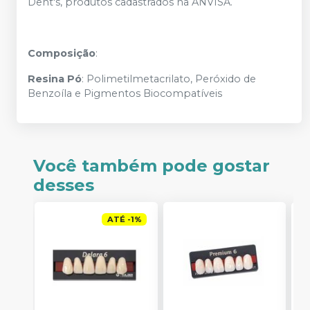
Dent's, produtos cadastrados na ANVISA.
Composição
:
Resina
Pó
: Polimetilmetacrilato, Peróxido de
Benzoíla e Pigmentos Biocompatíveis
Você também pode gostar
desses
ATÉ
-
1
%