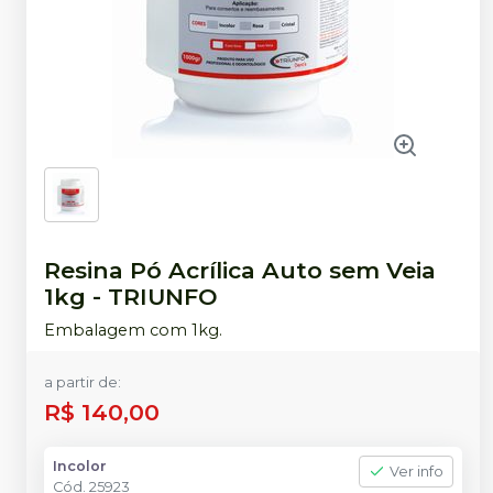
Resina Pó Acrílica Auto sem Veia
1kg
-
TRIUNFO
Embalagem com 1kg.
a partir de:
R$ 140,00
Incolor
Ver info
Cód.
25923