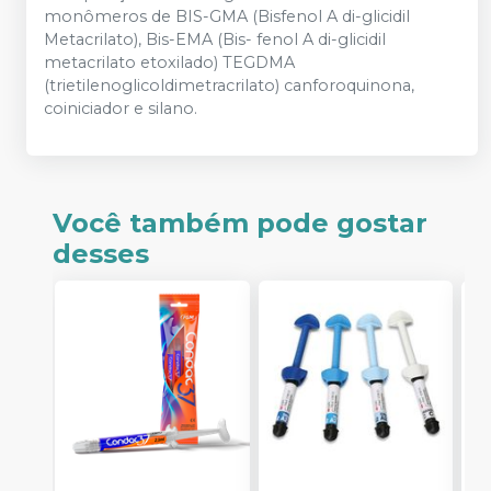
monômeros de BIS-GMA (Bisfenol A di-glicidil
Metacrilato), Bis-EMA (Bis- fenol A di-glicidil
metacrilato etoxilado) TEGDMA
(trietilenoglicoldimetracrilato) canforoquinona,
coiniciador e silano.
Você também pode gostar
desses