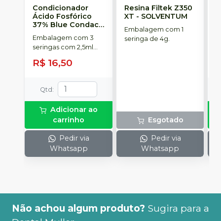
Condicionador
Resina Filtek Z350
K
Ácido Fosfórico
XT
-
SOLVENTUM
W
37% Blue Condac
-
c
Embalagem com 1
FGM
P
Embalagem com 3
K
seringa de 4g.
seringas com 2,5ml
1
cada uma e 3
h
R$ 16,50
R
ponteiras para
c
aplicação.
c
e
Qtd
:
c
N
Adicionar ao
(
carrinho
Esgotado
p
e
Pedir via
Pedir via
p
Whatsapp
Whatsapp
1
Não achou algum produto?
Sugira para a