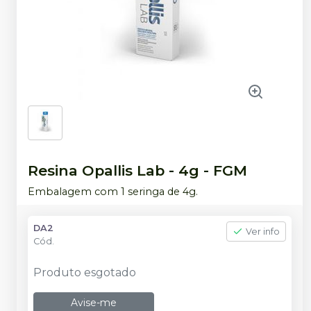
Resina Opallis Lab - 4g
-
FGM
Embalagem com 1 seringa de 4g.
DA2
Ver info
Cód.
Produto esgotado
Avise-me