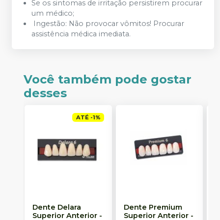
Se os sintomas de irritação persistirem procurar
um médico;
Ingestão: Não provocar vômitos! Procurar
assistência médica imediata.
Você também pode gostar
desses
ATÉ
-
1
%
Dente Delara
Dente Premium
D
Superior Anterior
-
Superior Anterior
-
S