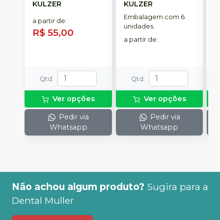
KULZER
KULZER
-
Embalagem com 6
E
a partir de
:
unidades.
p
R$ 55,00
D
a partir de
:
a
R
Qtd
:
Qtd
:
Ver opções
Ver opções
Pedir via
Pedir via
Whatsapp
Whatsapp
Não achou algum produto?
Sugira para a
Dental Muller