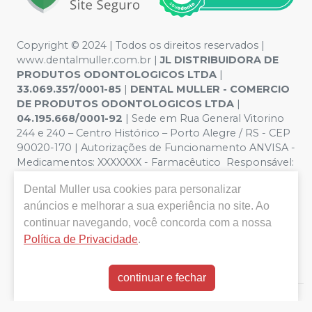
Copyright © 2024 | Todos os direitos reservados |
www.dentalmuller.com.br |
JL DISTRIBUIDORA DE
PRODUTOS ODONTOLOGICOS LTDA
|
33.069.357/0001-85
|
DENTAL MULLER - COMERCIO
DE PRODUTOS ODONTOLOGICOS LTDA
|
04.195.668/0001-92
| Sede em Rua General Vitorino
244 e 240 – Centro Histórico – Porto Alegre / RS - CEP
90020-170 | Autorizações de Funcionamento ANVISA -
Medicamentos: XXXXXXX - Farmacêutico Responsável:
Marien Pinto Aires nº 52095 | Política de Privacidade e
Dental Muller
usa cookies para personalizar
Segurança - Fotos meramente ilustrativas - Os preços e
condições da loja virtual estão sujeitos a alterações. Em
anúncios e melhorar a sua experiência no site. Ao
caso de divergência de preços no site, o valor válido é o
continuar navegando, você concorda com a nossa
do Carrinho de Compra. Não vendemos por atacado,
Política de Privacidade
.
por isso nos reservamos o direito de não atender
compras de grandes volumes pelo site.
continuar e fechar
E-commerce produzido por
Sou Odonto Ecommerce
.