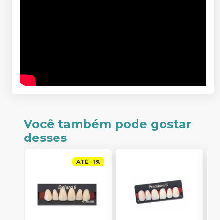
Você também pode gostar
desses
ATÉ
-
1
%