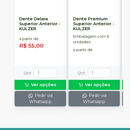
Dente Delara
Dente Premium
D
Superior Anterior
-
Superior Anterior
-
S
KULZER
KULZER
-
Embalagem com 6
E
a partir de
:
unidades.
p
R$ 55,00
D
a partir de
:
a
R
Qtd
:
Qtd
:
Ver opções
Ver opções
Pedir via
Pedir via
Whatsapp
Whatsapp