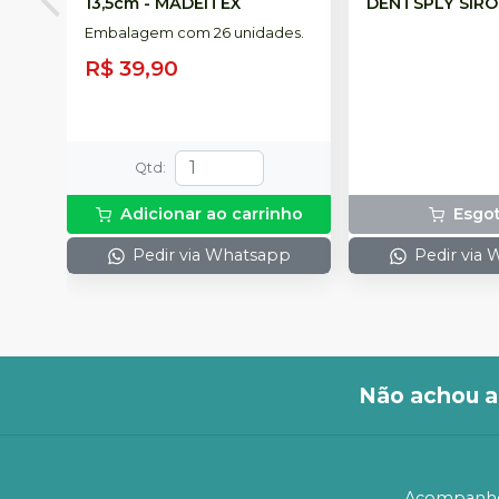
13,5cm
-
MADEITEX
DENTSPLY SIR
Embalagem com 26 unidades.
R$ 39,90
Qtd
:
Adicionar ao carrinho
Esgo
Pedir via Whatsapp
Pedir via
Não achou a
Acompanhe