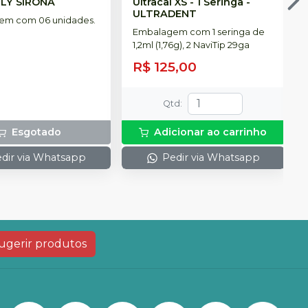
LY SIRONA
Ultracal XS - 1 Seringa
-
ULTRADENT
em com 06 unidades.
Embalagem com 1 seringa de
1,2ml (1,76g), 2 NaviTip 29ga
R$ 125,00
Qtd
:
Esgotado
Adicionar ao carrinho
dir via Whatsapp
Pedir via Whatsapp
ugerir produtos