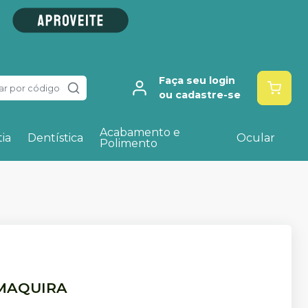
Faça seu login
ar por código
ou cadastre-se
Acabamento e
ia
Dentística
Ocular
Polimento
MAQUIRA