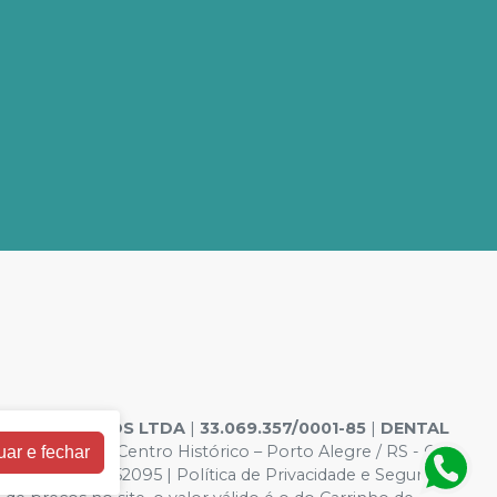
ODONTOLOGICOS LTDA
|
33.069.357/0001-85
|
DENTAL
o 244 e 240 – Centro Histórico – Porto Alegre / RS - CEP
uar e fechar
o Aires nº 52095 | Política de Privacidade e Segurança -