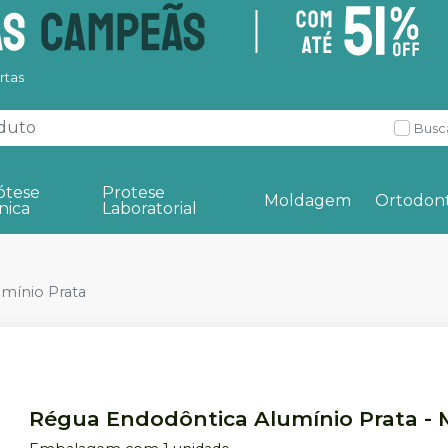
rtas
Busc
ótese
Protese
Moldagem
Ortodont
nica
Laboratorial
mínio Prata
Régua Endodôntica Alumínio Prata
-