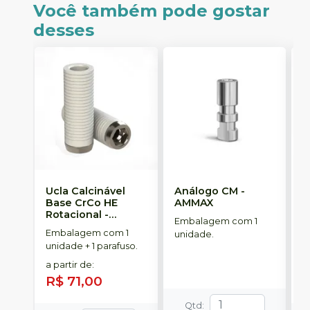
Você também pode gostar
desses
Ucla Calcinável
Análogo CM
-
M
Base CrCo HE
AMMAX
R
Rotacional
-
S
Embalagem com 1
SINGULAR
Embalagem com 1
E
unidade.
unidade + 1 parafuso.
u
a partir de
:
a
R$ 71,00
R
Qtd
: