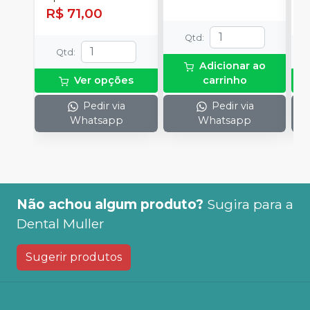
R$ 71,00
R
Qtd
:
Qtd
:
Adicionar ao
Ver opções
carrinho
Pedir via
Pedir via
Whatsapp
Whatsapp
Não achou algum produto?
Sugira para a
Dental Muller
Sugerir produtos