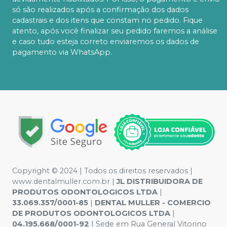
só são realizados após a confirmação dos dados
cadastrais e dos itens que constam no pedido. Fique
atento, após você finalizar seu pedido faremos a análise
e caso tudo esteja correto enviaremos os dados de
pagamento via WhatsApp.
Copyright © 2024 | Todos os direitos reservados |
www.dentalmuller.com.br |
JL DISTRIBUIDORA DE
PRODUTOS ODONTOLOGICOS LTDA
|
33.069.357/0001-85
|
DENTAL MULLER - COMERCIO
DE PRODUTOS ODONTOLOGICOS LTDA
|
04.195.668/0001-92
| Sede em Rua General Vitorino