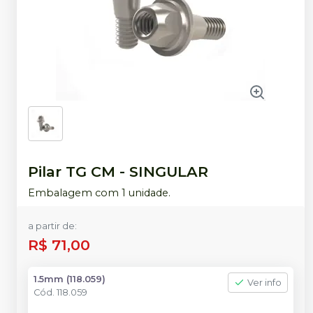
Pilar TG CM
-
SINGULAR
Embalagem com 1 unidade.
a partir de:
R$ 71,00
1.5mm (118.059)
Ver info
Cód.
118.059