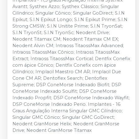
Implantes - 11,5 graus Angulação Interna Systhex
Avantt; Systhex Azzo; Systhex Clássico; Singular
Cilíndrico; Singular Cônico; Singular GoDirect; S.I.N
Epikut; S.I.N Epikut Longo; S.I.N Epikut Prime; S.I.N
Strong CMSW; S.I.N Unitite Prime; S.I.N TryonSat;
S.I.N TryonSt; S.I.N TryonSc; Neodent Drive;
Neodent Titamax CM; Neodent Titamax CM EX;
Neodent Alvin CM; Intraoss TitaossMax Advanced;
Intraoss TitaossMax Cônico; Intraoss TitaossMax
Extract; Intraoss TitaossMax Cortical; Dentfix Conefix
com ápice Cônico; Dentfix Conefix com ápice
Cilíndrico; Implacil Maestro CM AR; Implacil Due
Cone CM AR; Dentoflex Search; Dentoflex
Supreme; DSP ConeMorse Indexado Biofit; DSP
ConeMorse Indexado Soulfit; DSP ConeMorse
Indexado Propfit; DSP ConeMorse Indexado Wayfit;
DSP ConeMorse Indexado Perio. Implantes - 16
Graus Angulação Interna Singular GMC Cilíndrico;
Singular GMC Cônico; Singular GMC GoDirect;
Neodent GranMorse Helix; Neodent GranMorse
Drive; Neodent GranMorse Titamax