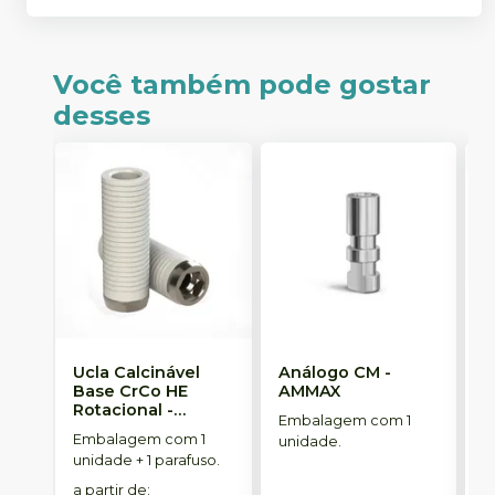
Você também pode gostar
desses
Ucla Calcinável
Análogo CM
-
M
Base CrCo HE
AMMAX
R
Rotacional
-
S
Embalagem com 1
SINGULAR
Embalagem com 1
E
unidade.
unidade + 1 parafuso.
u
a partir de
:
a