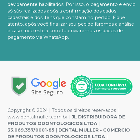
devidamente habilitados. Por isso, o pagamento e envio
só são realizados após a confirmação dos dados
cadastrais e dos itens que constam no pedido. Fique
atento, após você finalizar seu pedido faremos a análise
e caso tudo esteja correto enviaremos os dados de
pagamento via WhatsApp.
Copyright © 2024 | Todos os direitos reservados |
www.dentalmuller.com.br |
JL DISTRIBUIDORA DE
PRODUTOS ODONTOLOGICOS LTDA
|
33.069.357/0001-85
|
DENTAL MULLER - COMERCIO
DE PRODUTOS ODONTOLOGICOS LTDA
|