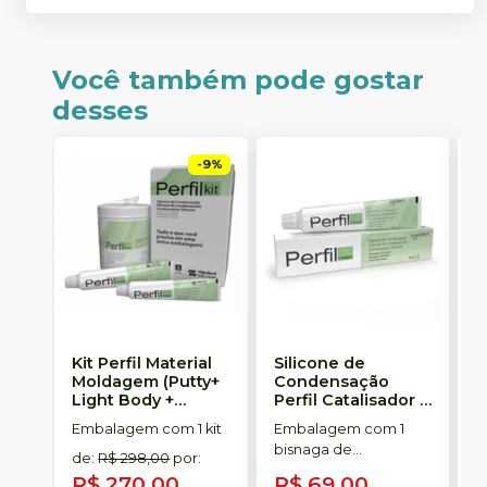
Você também pode gostar
desses
-
9
%
Kit Perfil Material
Silicone de
S
Moldagem (Putty+
Condensação
E
Light Body +
Perfil Catalisador
-
D
Catalyst)
-
VIGODENT
R
Embalagem com 1 kit
Embalagem com 1
E
VIGODENT
S
bisnaga de
p
de
:
R$ 298,00
por
:
catalisador com 50g.
c
R$ 270,00
R$ 69,00