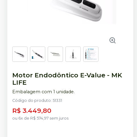
Motor Endodôntico E-Value
-
MK
LIFE
Embalagem com 1 unidade.
Código do produto
:
51331
R$ 3.449,80
ou
6
x
de
R$ 574,97
sem juros