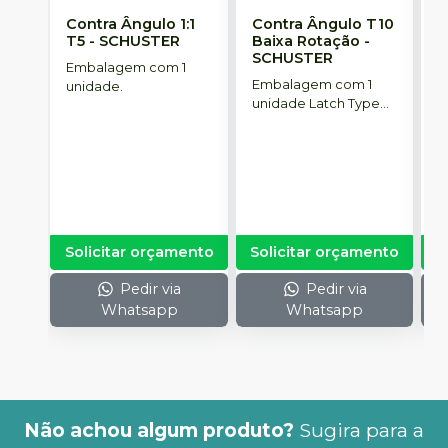
Contra Ângulo 1:1
Contra Ângulo T10
M
T5
-
SCHUSTER
Baixa Rotação
-
S
SCHUSTER
Embalagem com 1
E
Embalagem com 1
unidade.
u
unidade Latch Type
(Trava).
Solicitar orçamento
Solicitar orçamento
S
Pedir via
Pedir via
Whatsapp
Whatsapp
Não achou algum produto?
Sugira para a