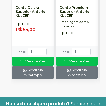
Dente Delara
Dente Premium
D
Superior Anterior
-
Superior Anterior
-
S
KULZER
KULZER
-
Embalagem com 6
E
a partir de
:
unidades.
p
R$ 55,00
D
a partir de
:
a
R
Qtd
:
Qtd
:
Ver opções
Ver opções
Pedir via
Pedir via
Whatsapp
Whatsapp
Não achou algum produto?
Sugira para a