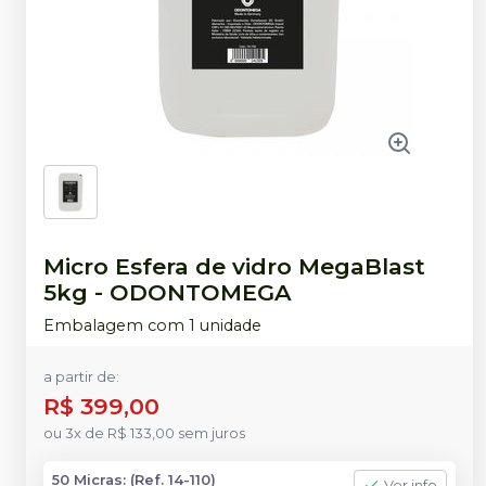
Micro Esfera de vidro MegaBlast
5kg
-
ODONTOMEGA
Embalagem com 1 unidade
a partir de:
R$ 399,00
ou
3
x
de
R$ 133,00
sem juros
50 Micras: (Ref. 14-110)
Ver info