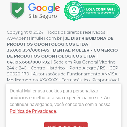
Copyright © 2024 | Todos os direitos reservados |
www.dentalmuller.com.br |
JL DISTRIBUIDORA DE
PRODUTOS ODONTOLOGICOS LTDA
|
33.069.357/0001-85
|
DENTAL MULLER - COMERCIO
DE PRODUTOS ODONTOLOGICOS LTDA
|
04.195.668/0001-92
| Sede em Rua General Vitorino
244 e 240 – Centro Histórico – Porto Alegre / RS - CEP
90020-170 | Autorizações de Funcionamento ANVISA -
Medicamentos: XXXXXXX - Farmacêutico Responsável:
Marien Pinto Aires nº 52095 | Política de Privacidade e
Dental Muller
usa cookies para personalizar
Segurança - Fotos meramente ilustrativas - Os preços e
anúncios e melhorar a sua experiência no site. Ao
condições da loja virtual estão sujeitos a alterações. Em
caso de divergência de preços no site, o valor válido é o
continuar navegando, você concorda com a nossa
do Carrinho de Compra. Não vendemos por atacado,
Política de Privacidade
.
por isso nos reservamos o direito de não atender
compras de grandes volumes pelo site.
continuar e fechar