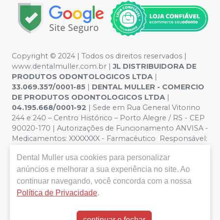
Copyright © 2024 | Todos os direitos reservados |
www.dentalmuller.com.br |
JL DISTRIBUIDORA DE
PRODUTOS ODONTOLOGICOS LTDA
|
33.069.357/0001-85
|
DENTAL MULLER - COMERCIO
DE PRODUTOS ODONTOLOGICOS LTDA
|
04.195.668/0001-92
| Sede em Rua General Vitorino
244 e 240 – Centro Histórico – Porto Alegre / RS - CEP
90020-170 | Autorizações de Funcionamento ANVISA -
Medicamentos: XXXXXXX - Farmacêutico Responsável:
Marien Pinto Aires nº 52095 | Política de Privacidade e
Dental Muller
usa cookies para personalizar
Segurança - Fotos meramente ilustrativas - Os preços e
anúncios e melhorar a sua experiência no site. Ao
condições da loja virtual estão sujeitos a alterações. Em
caso de divergência de preços no site, o valor válido é o
continuar navegando, você concorda com a nossa
do Carrinho de Compra. Não vendemos por atacado,
Política de Privacidade
.
por isso nos reservamos o direito de não atender
compras de grandes volumes pelo site.
continuar e fechar