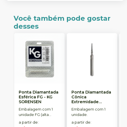
Você também pode gostar
desses
Ponta Diamantada
Ponta Diamantada
P
Esférica FG
-
KG
Cônica
I
SORENSEN
Extremidade
-
Arredondada FG
-
Embalagem com 1
Embalagem com 1
E
KG SORENSEN
unidade FG (alta
unidade.
u
rotação).
a partir de
:
a partir de
:
a