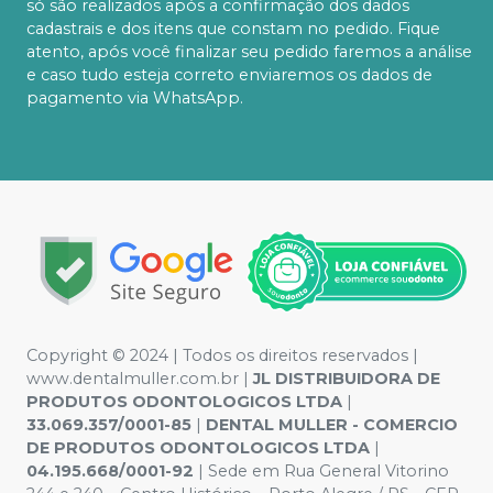
só são realizados após a confirmação dos dados
cadastrais e dos itens que constam no pedido. Fique
atento, após você finalizar seu pedido faremos a análise
e caso tudo esteja correto enviaremos os dados de
pagamento via WhatsApp.
Copyright © 2024 | Todos os direitos reservados |
www.dentalmuller.com.br |
JL DISTRIBUIDORA DE
PRODUTOS ODONTOLOGICOS LTDA
|
33.069.357/0001-85
|
DENTAL MULLER - COMERCIO
DE PRODUTOS ODONTOLOGICOS LTDA
|
04.195.668/0001-92
| Sede em Rua General Vitorino