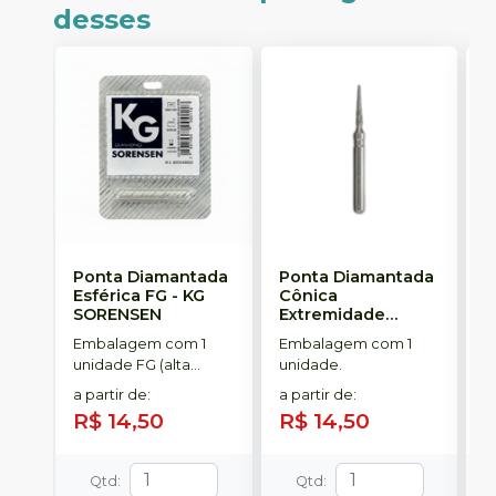
desses
Ponta Diamantada
Ponta Diamantada
P
Esférica FG
-
KG
Cônica
I
SORENSEN
Extremidade
-
Arredondada FG
-
Embalagem com 1
Embalagem com 1
E
KG SORENSEN
unidade FG (alta
unidade.
u
rotação).
a partir de
:
a partir de
:
a
R$ 14,50
R$ 14,50
R
Qtd
:
Qtd
: