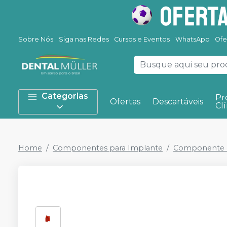
Sobre Nós
Siga nas Redes
Cursos e Eventos
WhatsApp
Ofe
Categorias
Pr
Ofertas
Descartáveis
Clí
Home
Componentes para Implante
Componente P