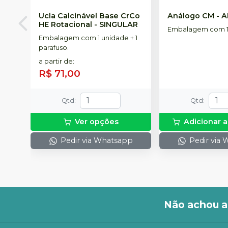
Ucla Calcinável Base CrCo
Análogo CM
-
A
HE Rotacional
-
SINGULAR
Embalagem com 1
Embalagem com 1 unidade + 1
parafuso.
a partir de
:
R$ 71,00
Qtd
:
Qtd
:
Ver opções
Adicionar a
Pedir via Whatsapp
Pedir via
Não achou a