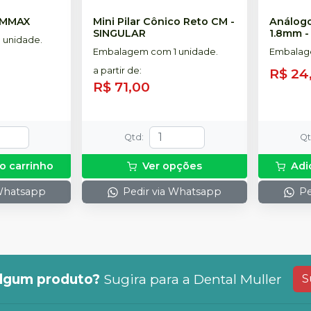
MMAX
Mini Pilar Cônico Reto CM
-
Análogo
SINGULAR
1.8mm
 unidade.
Embalagem com 1 unidade.
Embalage
a partir de
:
R$ 24
R$ 71,00
Qtd
:
Q
o carrinho
Ver opções
Adi
 Whatsapp
Pedir via Whatsapp
Pe
lgum produto?
Sugira para a
Dental Muller
S