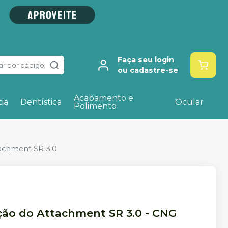
Faça seu login
ar por código
ou cadastre-se
Acabamento e
ia
Dentística
Ocular
Polimento
tachment SR 3.0
ção do Attachment SR 3.0
-
CNG