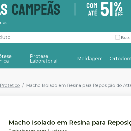
rtas
Busc
ótese
Protese
Moldagem
Ortodont
nica
Laboratorial
rotético
Macho Isolado em Resina para Reposição do At
Macho Isolado em Resina para Reposi