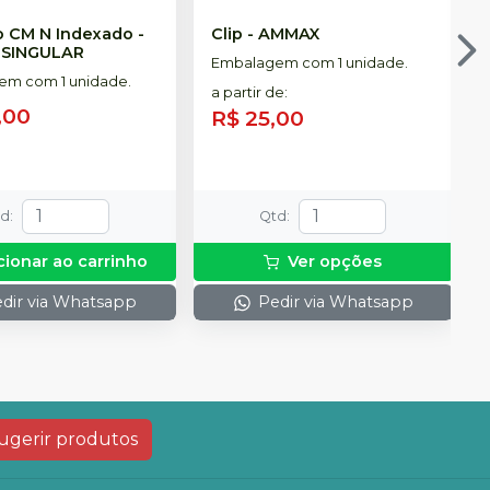
 CM N Indexado -
Clip
-
AMMAX
-
SINGULAR
Embalagem com 1 unidade.
m com 1 unidade.
a partir de
:
,00
R$ 25,00
td
:
Qtd
:
cionar ao carrinho
Ver opções
dir via Whatsapp
Pedir via Whatsapp
ugerir produtos