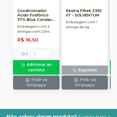
Condicionador
Resina Filtek Z350
K
Ácido Fosfórico
XT
-
SOLVENTUM
W
37% Blue Condac
-
c
Embalagem com 1
FGM
P
Embalagem com 3
K
seringa de 4g.
seringas com 2,5ml
1
cada uma e 3
h
R$ 16,50
R
ponteiras para
c
aplicação.
c
e
Qtd
:
c
N
Adicionar ao
(
carrinho
Esgotado
p
e
Pedir via
Pedir via
p
Whatsapp
Whatsapp
1
Não achou algum produto?
Sugira para a