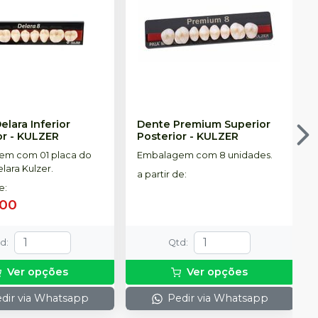
elara Inferior
Dente Premium Superior
or
-
KULZER
Posterior
-
KULZER
em com 01 placa do
Embalagem com 8 unidades.
lara Kulzer.
a partir de
:
de
:
,00
td
:
Qtd
:
Ver opções
Ver opções
dir via Whatsapp
Pedir via Whatsapp