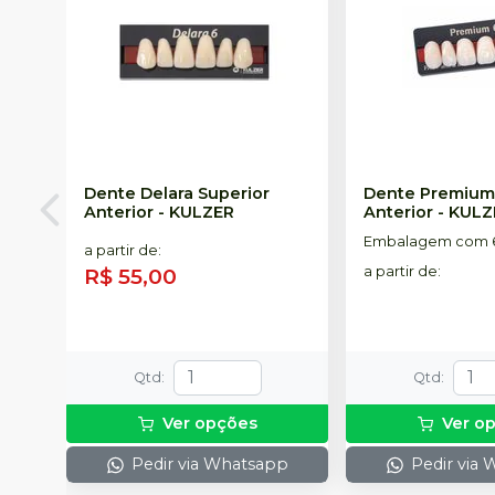
Dente Delara Superior
Dente Premium
Anterior
-
KULZER
Anterior
-
KULZ
Embalagem com 6
a partir de
:
R$ 55,00
a partir de
:
Qtd
:
Qtd
:
Ver opções
Ver o
Pedir via Whatsapp
Pedir via