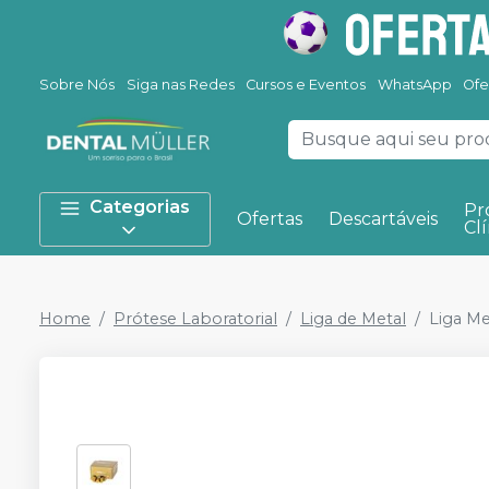
Sobre Nós
Siga nas Redes
Cursos e Eventos
WhatsApp
Ofe
Categorias
Pr
Ofertas
Descartáveis
Clí
Home
Prótese Laboratorial
Liga de Metal
Liga Me