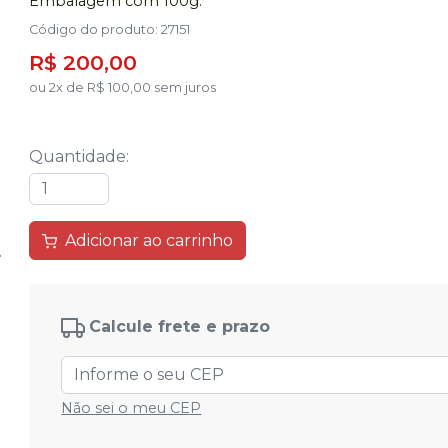
Embalagem com 100g.
Código do produto
:
27151
R$ 200,00
ou
2
x
de
R$ 100,00
sem juros
Quantidade
:
Adicionar ao carrinho
Calcule frete e prazo
Não sei o meu CEP