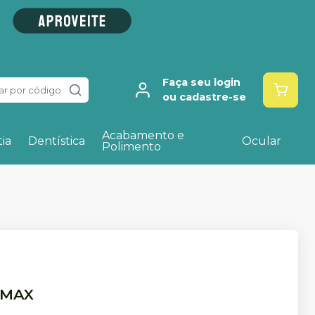
Faça seu login
ar por código
ou cadastre-se
Acabamento e
ia
Dentística
Ocular
Polimento
LMAX