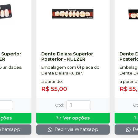
 Superior
Dente Delara Superior
Dente D
ER
Posterior
-
KULZER
Posteri
 unidades.
Embalagem com 01 placa do
Embalag
Dente Delara Kulzer.
Dente De
a partir de
:
a partir 
R$ 55,00
R$ 55
Qtd
:
Q
pções
Ver opções
 Whatsapp
Pedir via Whatsapp
Pe