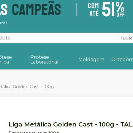
rtas
Busc
ótese
Protese
Moldagem
Ortodont
nica
Laboratorial
tálica Golden Cast - 100g
Liga Metálica Golden Cast - 100g
-
TA