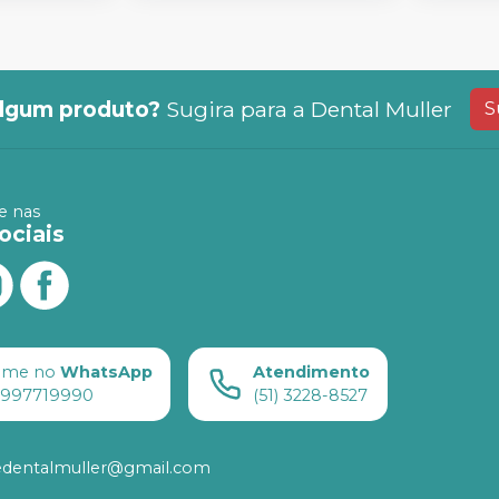
lgum produto?
Sugira para a
Dental Muller
S
 nas
ociais
ame no
WhatsApp
Atendimento
) 997719990
(51) 3228-8527
edentalmuller@gmail.com