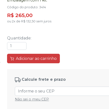
Embalagem com 1 kit.
Código do produto
:
3414
R$ 265,00
ou
2
x
de
R$ 132,50
sem juros
Quantidade
:
Adicionar ao carrinho
Calcule frete e prazo
Não sei o meu CEP