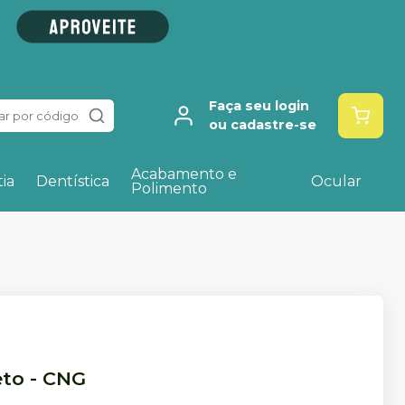
Faça seu login
ar por código
ou cadastre-se
Acabamento e
ia
Dentística
Ocular
Polimento
eto
-
CNG