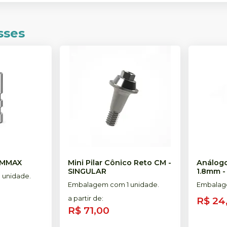
sses
MMAX
Mini Pilar Cônico Reto CM
-
Análogo
SINGULAR
1.8mm
 unidade.
Embalagem com 1 unidade.
Embalage
a partir de
:
R$ 24
R$ 71,00