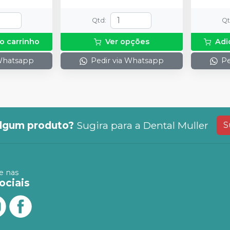
Qtd
:
Q
o carrinho
Ver opções
Adi
 Whatsapp
Pedir via Whatsapp
Pe
lgum produto?
Sugira para a
Dental Muller
S
 nas
ociais