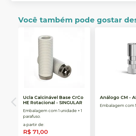
Você também pode gostar de
Ucla Calcinável Base CrCo
Análogo CM
-
A
HE Rotacional
-
SINGULAR
Embalagem com 1
Embalagem com 1 unidade + 1
parafuso.
a partir de
:
R$ 71,00