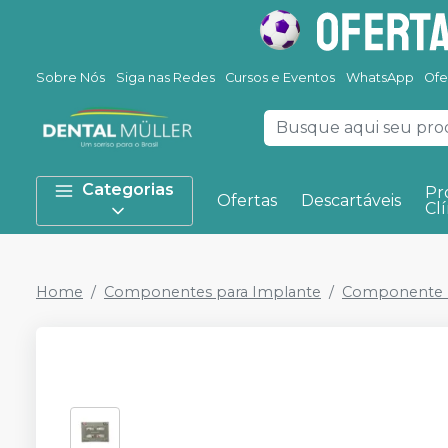
Sobre Nós
Siga nas Redes
Cursos e Eventos
WhatsApp
Ofe
Categorias
Pr
Ofertas
Descartáveis
Clí
Home
Componentes para Implante
Componente P