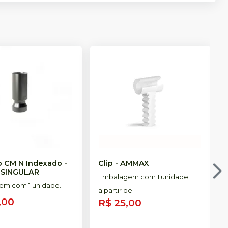
 CM N Indexado -
Clip
-
AMMAX
-
SINGULAR
Embalagem com 1 unidade.
m com 1 unidade.
a partir de
:
,00
R$ 25,00