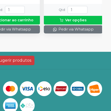
td
:
Qtd
:
cionar ao carrinho
Ver opções
dir via Whatsapp
Pedir via Whatsapp
ugerir produtos