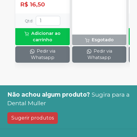
cada uma e 3
h
R$ 16,50
R
ponteiras para
c
aplicação.
c
e
Qtd
:
c
N
Adicionar ao
(
carrinho
Esgotado
p
e
Pedir via
Pedir via
p
Whatsapp
Whatsapp
1
Não achou algum produto?
Sugira para a
Dental Muller
Sugerir produtos