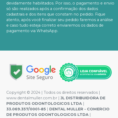
devidamente habilitados. Por isso, o pagamento e envio
só são realizados após a confirmação dos dados
cadastrais e dos itens que constam no pedido. Fique
atento, após você finalizar seu pedido faremos a análise
e caso tudo esteja correto enviaremos os dados de
pagamento via WhatsApp.
Copyright © 2024 | Todos os direitos reservados |
www.dentalmuller.com.br |
JL DISTRIBUIDORA DE
PRODUTOS ODONTOLOGICOS LTDA
|
33.069.357/0001-85
|
DENTAL MULLER - COMERCIO
DE PRODUTOS ODONTOLOGICOS LTDA
|