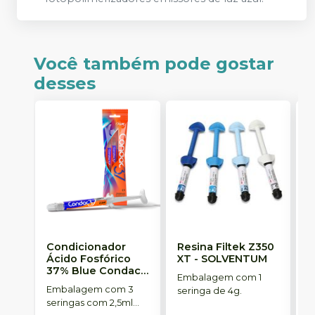
Você também pode gostar
desses
Condicionador
Resina Filtek Z350
K
Ácido Fosfórico
XT
-
SOLVENTUM
W
37% Blue Condac
-
c
Embalagem com 1
FGM
P
Embalagem com 3
K
seringa de 4g.
seringas com 2,5ml
1