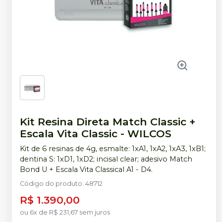
Kit Resina Direta Match Classic +
Escala Vita Classic
-
WILCOS
Kit de 6 resinas de 4g, esmalte: 1xA1, 1xA2, 1xA3, 1xB1;
dentina S: 1xD1, 1xD2; incisal clear; adesivo Match
Bond U + Escala Vita Classical A1 - D4.
Código do produto
:
48712
R$ 1.390,00
ou
6
x
de
R$ 231,67
sem juros