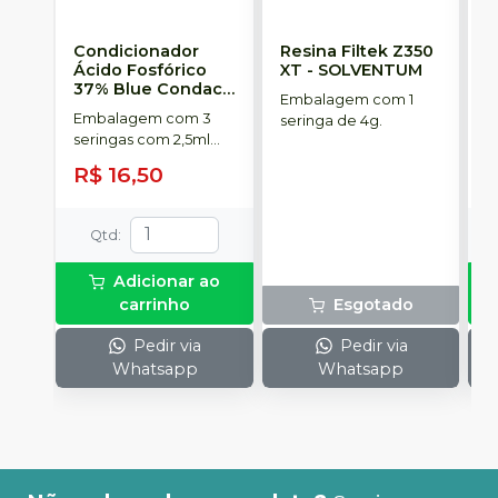
Condicionador
Resina Filtek Z350
K
Ácido Fosfórico
XT
-
SOLVENTUM
W
37% Blue Condac
-
c
Embalagem com 1
FGM
P
Embalagem com 3
K
seringa de 4g.
seringas com 2,5ml
1
cada uma e 3
h
R$ 16,50
R
ponteiras para
c
aplicação.
c
e
Qtd
:
c
N
Adicionar ao
(
carrinho
Esgotado
p
e
Pedir via
Pedir via
p
Whatsapp
Whatsapp
1