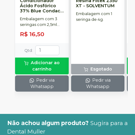
Condicionador
Resina Filtek Z350
K
Ácido Fosfórico
XT
-
SOLVENTUM
W
37% Blue Condac
-
c
Embalagem com 1
FGM
P
Embalagem com 3
K
seringa de 4g.
seringas com 2,5ml
1
cada uma e 3
h
R$ 16,50
R
ponteiras para
c
aplicação.
c
e
Qtd
:
c
N
Adicionar ao
(
carrinho
Esgotado
p
e
Pedir via
Pedir via
p
Whatsapp
Whatsapp
1
Não achou algum produto?
Sugira para a
Dental Muller