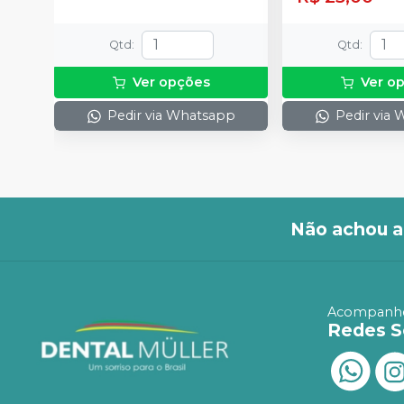
Qtd
:
Qtd
:
Ver opções
Ver o
Pedir via Whatsapp
Pedir via
Não achou a
Acompanhe
Redes S