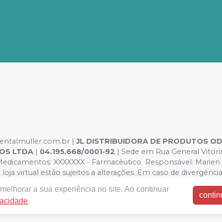
dentalmuller.com.br |
JL DISTRIBUIDORA DE PRODUTOS 
OS LTDA
|
04.195.668/0001-92
| Sede em Rua General Vitorin
dicamentos: XXXXXXX - Farmacêutico Responsável: Marien Pint
oja virtual estão sujeitos a alterações. Em caso de divergência
amos o direito de não atender compras de grandes volumes p
melhorar a sua experiência no site. Ao continuar
contin
vacidade
.
E-commerce produzido por
Sou Odonto Ecommerce
.