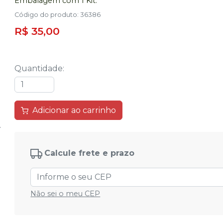
Embalagem com 1 Kit.
Código do produto
:
36386
R$ 35,00
Quantidade
:
Adicionar ao carrinho
Calcule frete e prazo
Não sei o meu CEP