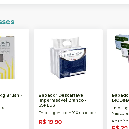
sses
 Kg Brush
-
Babador Descartável
Babador
Impermeável Branco
-
BIODIN
SSPLUS
100
Embalag
Embalagem com 100 unidades.
Nas core
Azul, Ros
R$ 19,90
a partir 
R$ 29