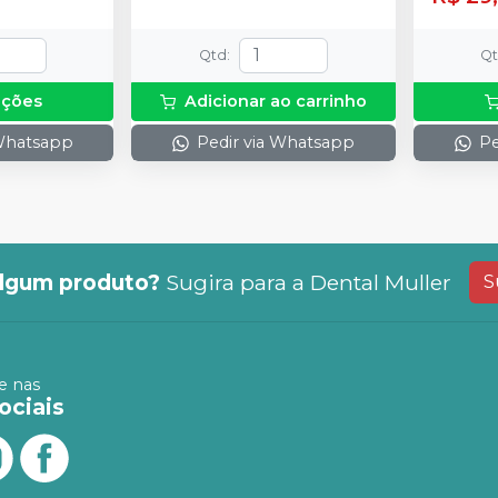
Qtd
:
Q
pções
Adicionar ao carrinho
 Whatsapp
Pedir via Whatsapp
Pe
lgum produto?
Sugira para a
Dental Muller
S
 nas
ociais