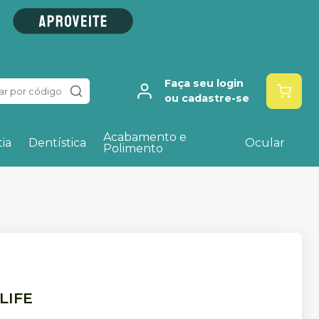
Faça seu login
ar por código
ou cadastre-se
Acabamento e
ia
Dentística
Ocular
Polimento
LIFE