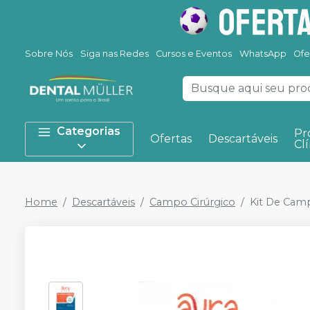
Sobre Nós
Siga nas Redes
Cursos e Eventos
WhatsApp
Ofe
Categorias
Pr
Ofertas
Descartáveis
Clí
Home
Descartáveis
Campo Cirúrgico
Kit De Camp