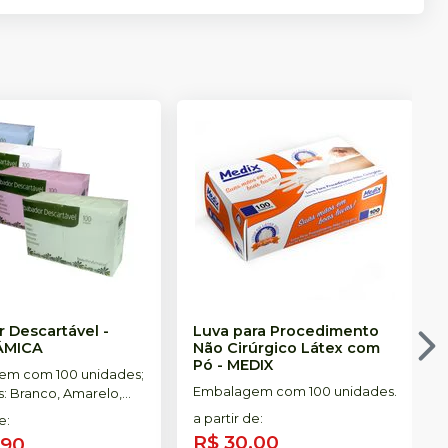
 Descartável
-
Luva para Procedimento
ÂMICA
Não Cirúrgico Látex com
Pó
-
MEDIX
em com 100 unidades;
Embalagem com 100 unidades.
s: Branco, Amarelo,
a, Verde e Misto.
a partir de
:
de
:
R$ 30,00
,90