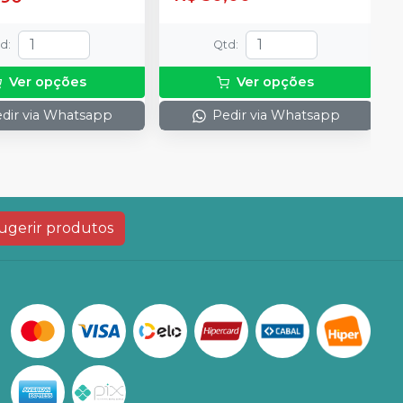
td
:
Qtd
:
Ver opções
Ver opções
dir via Whatsapp
Pedir via Whatsapp
ugerir produtos