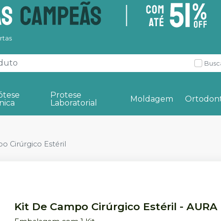
rtas
Busc
ótese
Protese
Moldagem
Ortodont
nica
Laboratorial
o Cirúrgico Estéril
Kit De Campo Cirúrgico Estéril
-
AURA 