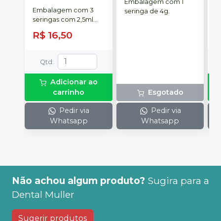
Embalagem com 1
FGM
P
Embalagem com 3
K
seringa de 4g.
seringas com 2,5ml
1
cada uma e 3
h
R$ 16,50
R
ponteiras para
c
aplicação.
c
e
Qtd
:
c
N
Adicionar ao
(
carrinho
Esgotado
p
e
Pedir via
Pedir via
p
Whatsapp
Whatsapp
1
Não achou algum produto?
Sugira para a
Dental Muller
Sugerir produtos