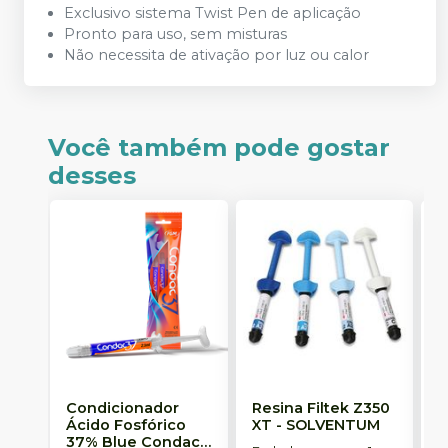
Exclusivo sistema Twist Pen de aplicação
Pronto para uso, sem misturas
Não necessita de ativação por luz ou calor
Você também pode gostar
desses
Condicionador
Resina Filtek Z350
K
Ácido Fosfórico
XT
-
SOLVENTUM
W
37% Blue Condac
-
c