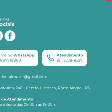
 nas
ociais
ame no
WhatsApp
Atendimento
) 997719990
(51) 3228-8527
edentalmuller@gmail.com
Vitorino, 240 - Centro Histórico, Porto Alegre - RS
o de Atendimento
:
 a Sexta das 08:00h às 18:00h