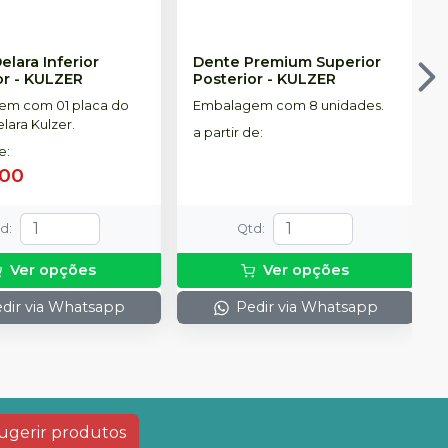
elara Inferior
Dente Premium Superior
or
-
KULZER
Posterior
-
KULZER
em com 01 placa do
Embalagem com 8 unidades.
lara Kulzer.
a partir de
:
de
:
,00
td
:
Qtd
:
Ver opções
Ver opções
dir via Whatsapp
Pedir via Whatsapp
ugerir produtos