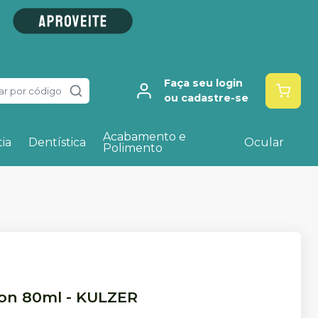
Faça seu login
ar por código
ou cadastre-se
Acabamento e
ia
Dentística
Ocular
Polimento
ion 80ml
-
KULZER