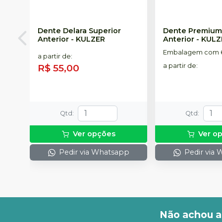
Dente Delara Superior
Dente Premium
Anterior
-
KULZER
Anterior
-
KULZ
Embalagem com 6
a partir de
:
R$ 55,00
a partir de
:
Qtd
:
Qtd
:
Ver opções
Ver o
Pedir via Whatsapp
Pedir via
Não achou a