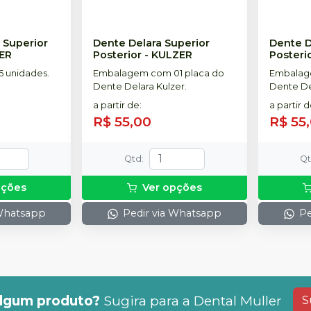
 Superior
Dente Delara Superior
Dente D
ER
Posterior
-
KULZER
Posteri
 unidades.
Embalagem com 01 placa do
Embalag
Dente Delara Kulzer.
Dente De
a partir de
:
a partir 
R$ 55,00
R$ 55
Qtd
:
Q
pções
Ver opções
 Whatsapp
Pedir via Whatsapp
Pe
lgum produto?
Sugira para a
Dental Muller
S