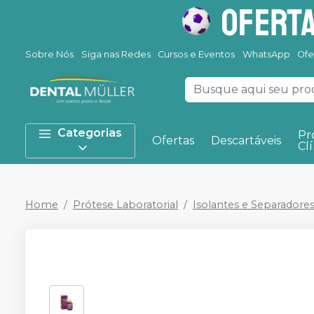
Sobre Nós
Siga nas Redes
Cursos e Eventos
WhatsApp
Ofe
Categorias
Pr
Ofertas
Descartáveis
Clí
Home
Prótese Laboratorial
Isolantes e Separadore