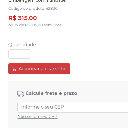
Embalagem com 1 unidade
Código do produto
:
42836
R$ 315,00
ou
3
x
de
R$ 105,00
sem juros
Quantidade
:
Adicionar ao carrinho
Calcule frete e prazo
Não sei o meu CEP