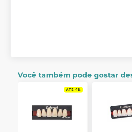
Você também pode gostar de
ATÉ
-
1
%