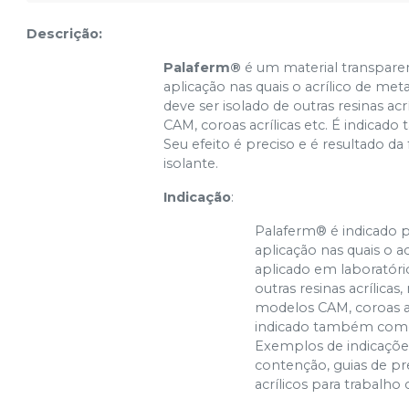
Descrição:
Palaferm®
é um material transparen
aplicação nas quais o acrílico de met
deve ser isolado de outras resinas acr
CAM, coroas acrílicas etc. É indica
Seu efeito é preciso e é resultado d
isolante.
Indicação
:
Palaferm® é indicado p
aplicação nas quais o ac
aplicado em laboratóri
outras resinas acrílicas,
modelos CAM, coroas acr
indicado também como 
Exemplos de indicaçõe
contenção, guias de p
acrílicos para trabalho 