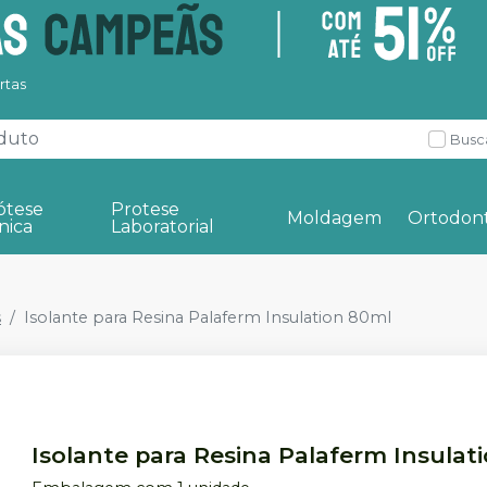
rtas
Busc
ótese
Protese
Moldagem
Ortodont
nica
Laboratorial
s
Isolante para Resina Palaferm Insulation 80ml
Isolante para Resina Palaferm Insulat