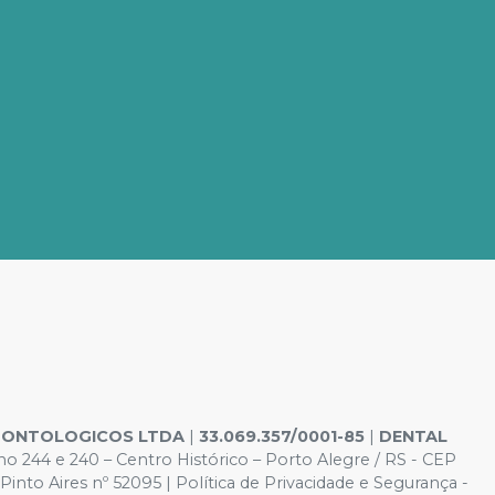
ODONTOLOGICOS LTDA
|
33.069.357/0001-85
|
DENTAL
o 244 e 240 – Centro Histórico – Porto Alegre / RS - CEP
o Aires nº 52095 | Política de Privacidade e Segurança -