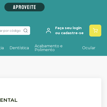
Faça seu login
ar por código
ou cadastre-se
Acabamento e
ia
Dentística
Ocular
Polimento
DENTAL