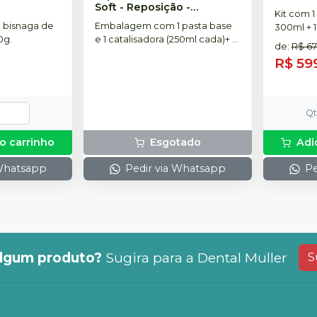
Soft - Reposição
-
Kit com 1
SOLVENTUM
 bisnaga de
Embalagem com 1 pasta base
300ml + 1
0g.
e 1 catalisadora (250ml cada)+ 2
+ 1 Light
de
:
R$ 6
colheres.
ponteiras
R$ 59
colheres
Q
o carrinho
Esgotado
Adi
 Whatsapp
Pedir via Whatsapp
Pe
lgum produto?
Sugira para a
Dental Muller
S