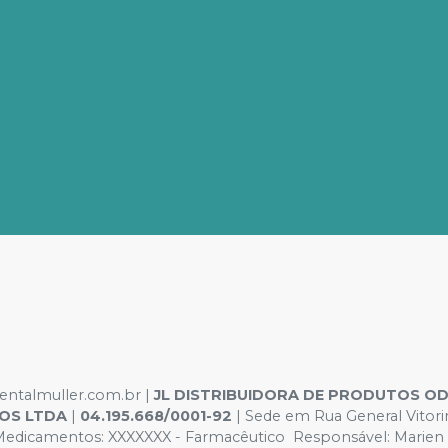
dentalmuller.com.br |
JL DISTRIBUIDORA DE PRODUTOS 
OS LTDA
|
04.195.668/0001-92
| Sede em Rua General Vitorin
dicamentos: XXXXXXX - Farmacêutico Responsável: Marien Pint