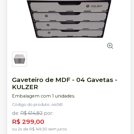
Gaveteiro de MDF - 04 Gavetas
-
KULZER
Embalagem com 1 unidades.
Código do produto
:
44061
de
:
R$ 614,82
por
:
R$ 299,00
ou
2
x
de
R$ 149,50
sem juros