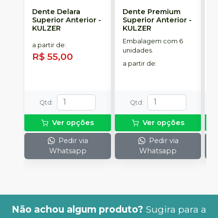
Dente Delara
Dente Premium
D
Superior Anterior
-
Superior Anterior
-
S
KULZER
KULZER
-
Embalagem com 6
E
a partir de
:
unidades.
p
R$ 55,00
D
a partir de
:
a
R
Qtd
:
Qtd
:
Ver opções
Ver opções
Pedir via
Pedir via
Whatsapp
Whatsapp
Não achou algum produto?
Sugira para a