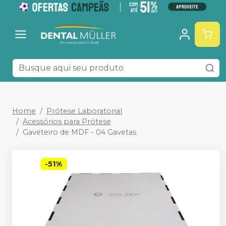
Home
Prótese Laboratorial
Acessórios para Prótese
Gaveteiro de MDF - 04 Gavetas
-
51
%