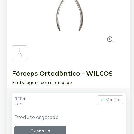
Fórceps Ortodôntico
-
WILCOS
Embalagem com 1 unidade
N°114
Ver info
Cód.
Produto esgotado
Avise-me