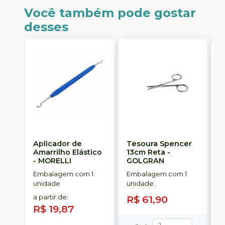
Você também pode gostar
desses
Aplicador de
Tesoura Spencer
F
Amarrilho Elástico
13cm Reta
-
-
MORELLI
GOLGRAN
E
Embalagem com 1
Embalagem com 1
u
unidade
unidade.
a
a partir de
:
R$ 61,90
R
R$ 19,87