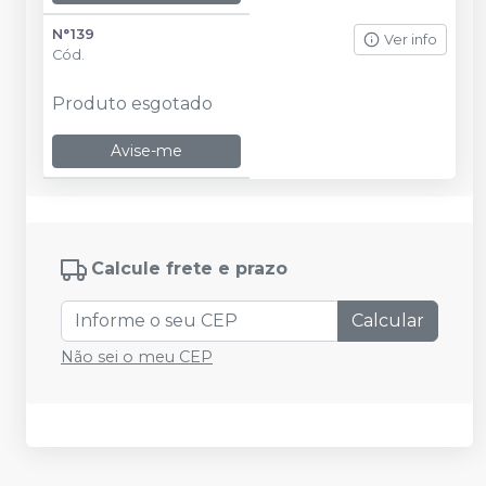
N°139
Ver info
Cód.
Produto esgotado
Avise-me
Calcule frete e prazo
Calcular
Não sei o meu CEP