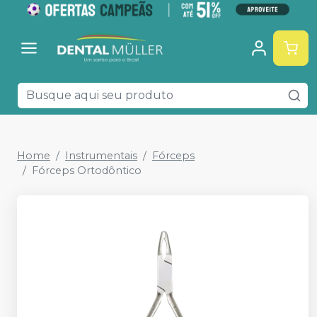
Home
Instrumentais
Fórceps
Fórceps Ortodôntico