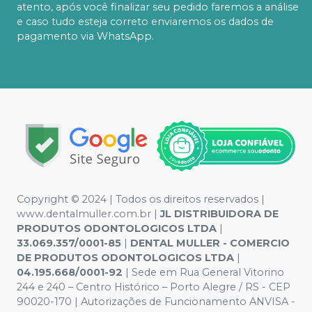
atento, após você finalizar seu pedido faremos a análise
e caso tudo esteja correto enviaremos os dados de
pagamento via WhatsApp.
Copyright © 2024 | Todos os direitos reservados |
www.dentalmuller.com.br |
JL DISTRIBUIDORA DE
PRODUTOS ODONTOLOGICOS LTDA
|
33.069.357/0001-85
|
DENTAL MULLER - COMERCIO
DE PRODUTOS ODONTOLOGICOS LTDA
|
04.195.668/0001-92
| Sede em Rua General Vitorino
244 e 240 – Centro Histórico – Porto Alegre / RS - CEP
90020-170 | Autorizações de Funcionamento ANVISA -