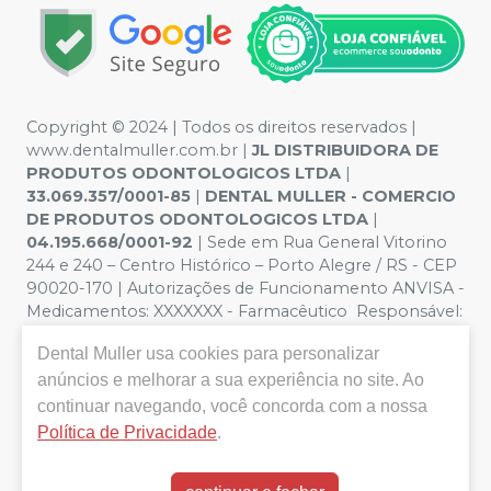
Copyright © 2024 | Todos os direitos reservados |
www.dentalmuller.com.br |
JL DISTRIBUIDORA DE
PRODUTOS ODONTOLOGICOS LTDA
|
33.069.357/0001-85
|
DENTAL MULLER - COMERCIO
DE PRODUTOS ODONTOLOGICOS LTDA
|
04.195.668/0001-92
| Sede em Rua General Vitorino
244 e 240 – Centro Histórico – Porto Alegre / RS - CEP
90020-170 | Autorizações de Funcionamento ANVISA -
Medicamentos: XXXXXXX - Farmacêutico Responsável:
Marien Pinto Aires nº 52095 | Política de Privacidade e
Dental Muller
usa cookies para personalizar
Segurança - Fotos meramente ilustrativas - Os preços e
condições da loja virtual estão sujeitos a alterações. Em
anúncios e melhorar a sua experiência no site. Ao
caso de divergência de preços no site, o valor válido é o
continuar navegando, você concorda com a nossa
do Carrinho de Compra. Não vendemos por atacado,
Política de Privacidade
.
por isso nos reservamos o direito de não atender
compras de grandes volumes pelo site.