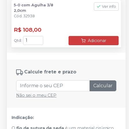
5-0 com Agulha 3/8
Ver info
2,0cm
Cód.
32938
R$ 108,00
Adicionar
Qtd
:
Calcule frete e prazo
Calcular
Não sei o meu CEP
Indicação:
O
fio de sutura de seda
é um material cirúrgico