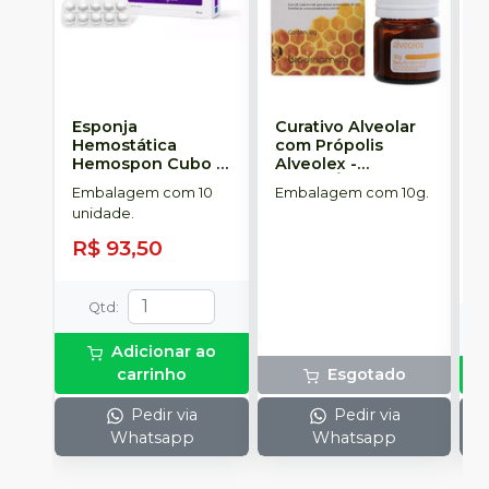
Esponja
Curativo Alveolar
F
Hemostática
com Própolis
N
Hemospon Cubo -
Alveolex
-
u
10 unidades
-
BIODINÂMICA
S
Embalagem com 10
Embalagem com 10g.
E
MAQUIRA
unidade.
u
R$ 93,50
a
Qtd
:
Adicionar ao
carrinho
Esgotado
Pedir via
Pedir via
Whatsapp
Whatsapp