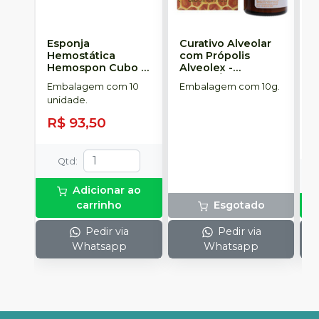
Esponja
Curativo Alveolar
F
Hemostática
com Própolis
N
Hemospon Cubo -
Alveolex
-
u
10 unidades
-
BIODINÂMICA
S
Embalagem com 10
Embalagem com 10g.
E
MAQUIRA
unidade.
u
R$ 93,50
a
Qtd
:
Adicionar ao
carrinho
Esgotado
Pedir via
Pedir via
Whatsapp
Whatsapp