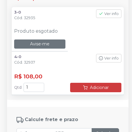
3-0
Ver info
Cód.
32935
Produto esgotado
Avise-me
4-0
Ver info
Cód.
32937
R$ 108,00
Adicionar
Qtd
:
Calcule frete e prazo