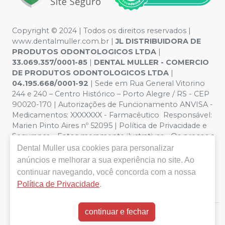
Copyright © 2024 | Todos os direitos reservados |
www.dentalmuller.com.br |
JL DISTRIBUIDORA DE
PRODUTOS ODONTOLOGICOS LTDA
|
33.069.357/0001-85
|
DENTAL MULLER - COMERCIO
DE PRODUTOS ODONTOLOGICOS LTDA
|
04.195.668/0001-92
| Sede em Rua General Vitorino
244 e 240 – Centro Histórico – Porto Alegre / RS - CEP
90020-170 | Autorizações de Funcionamento ANVISA -
Medicamentos: XXXXXXX - Farmacêutico Responsável:
Marien Pinto Aires nº 52095 | Política de Privacidade e
Segurança - Fotos meramente ilustrativas - Os preços e
condições da loja virtual estão sujeitos a alterações. Em
Dental Muller
usa cookies para personalizar
caso de divergência de preços no site, o valor válido é o
anúncios e melhorar a sua experiência no site. Ao
do Carrinho de Compra. Não vendemos por atacado,
continuar navegando, você concorda com a nossa
por isso nos reservamos o direito de não atender
Política de Privacidade
.
compras de grandes volumes pelo site.
continuar e fechar
E-commerce produzido por
Sou Odonto Ecommerce
.