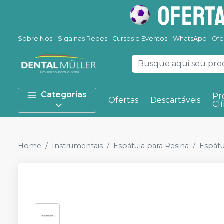
Sobre Nós
Siga nas Redes
Cursos e Eventos
WhatsApp
Ofe
Categorias
Pr
Ofertas
Descartáveis
Clí
Home
Instrumentais
Espátula para Resina
Espátu