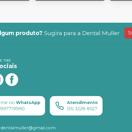
lgum produto?
Sugira para a
Dental Muller
S
 nas
ociais
ame no
WhatsApp
Atendimento
) 997719990
(51) 3228-8527
edentalmuller@gmail.com