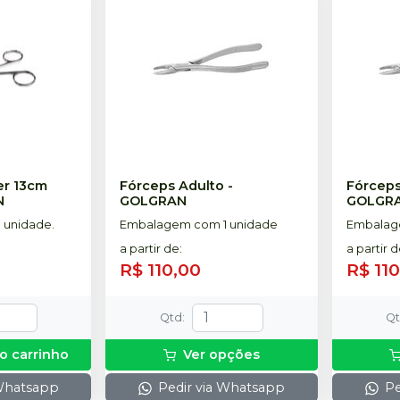
er 13cm
Fórceps Adulto
-
Fórceps 
N
GOLGRAN
GOLGR
 unidade.
Embalagem com 1 unidade
Embalag
a partir de
:
a partir 
R$ 110,00
R$ 11
Qtd
:
Q
o carrinho
Ver opções
 Whatsapp
Pedir via Whatsapp
Pe