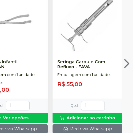
Infantil
-
Seringa Carpule Com
AN
Refluxo
-
FAVA
em com 1 unidade
Embalagem com 1 unidade.
de
:
R$ 55,00
0,00
td
:
Qtd
:
Ver opções
Adicionar ao carrinho
dir via Whatsapp
Pedir via Whatsapp