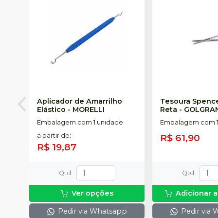
Aplicador de Amarrilho
Tesoura Spenc
Elástico
-
MORELLI
Reta
-
GOLGRA
Embalagem com 1 unidade
Embalagem com 1
a partir de
:
R$ 61,90
R$ 19,87
Qtd
:
Qtd
:
Ver opções
Adicionar a
Pedir via Whatsapp
Pedir via