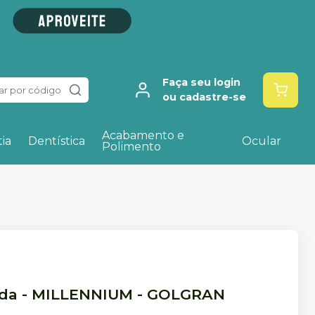
Faça seu login
ar por código
ou cadastre-se
Acabamento e
ia
Dentística
Ocular
Polimento
ida
-
MILLENNIUM - GOLGRAN