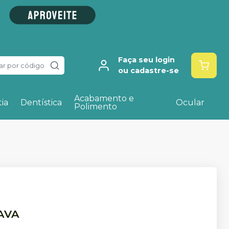
Faça seu login
ar por código
ou cadastre-se
Acabamento e
ia
Dentística
Ocular
Polimento
AVA