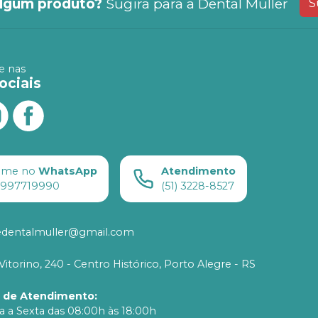
lgum produto?
Sugira para a
Dental Muller
S
 nas
ociais
ame no
WhatsApp
Atendimento
) 997719990
(51) 3228-8527
edentalmuller@gmail.com
Vitorino, 240 - Centro Histórico, Porto Alegre - RS
o de Atendimento
:
 a Sexta das 08:00h às 18:00h