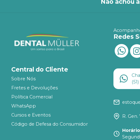
Não achou a
Acompanhe
Redes S
Central do Cliente
Ch
Sobre Nós
(51
Fretes e Devoluções
Política Comercial
estoqu
WhatsApp
Cursos e Eventos
R. Gen. 
Código de Defesa do Consumidor
Horári
Segunda