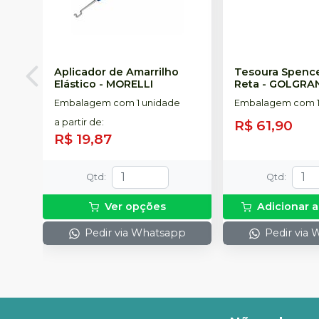
Aplicador de Amarrilho
Tesoura Spenc
Elástico
-
MORELLI
Reta
-
GOLGRA
Embalagem com 1 unidade
Embalagem com 1
a partir de
:
R$ 61,90
R$ 19,87
Qtd
:
Qtd
:
Ver opções
Adicionar a
Pedir via Whatsapp
Pedir via