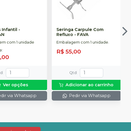
Infantil
-
Seringa Carpule Com
AN
Refluxo
-
FAVA
em com 1 unidade
Embalagem com 1 unidade.
de
:
R$ 55,00
0,00
td
:
Qtd
:
Ver opções
Adicionar ao carrinho
dir via Whatsapp
Pedir via Whatsapp