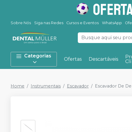
Sobre Nós
Siga nas Redes
Cursos e Eventos
WhatsApp
Ofe
Categorias
Pr
Ofertas
Descartáveis
Clí
Home
Instrumentais
Escavador
Escavador De De