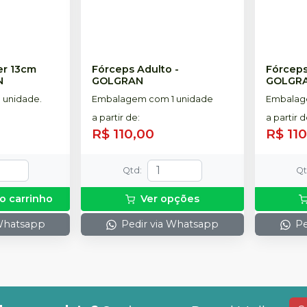
er 13cm
Fórceps Adulto
-
Fórceps 
N
GOLGRAN
GOLGR
 unidade.
Embalagem com 1 unidade
Embalag
a partir de
:
a partir 
R$ 110,00
R$ 11
Qtd
:
Q
o carrinho
Ver opções
 Whatsapp
Pedir via Whatsapp
Pe