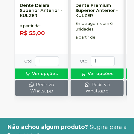
Dente Delara
Dente Premium
D
Superior Anterior
-
Superior Anterior
-
S
KULZER
KULZER
-
Embalagem com 6
E
a partir de
:
unidades.
p
R$ 55,00
D
a partir de
:
a
R
Qtd
:
Qtd
:
Ver opções
Ver opções
Pedir via
Pedir via
Whatsapp
Whatsapp
Não achou algum produto?
Sugira para a