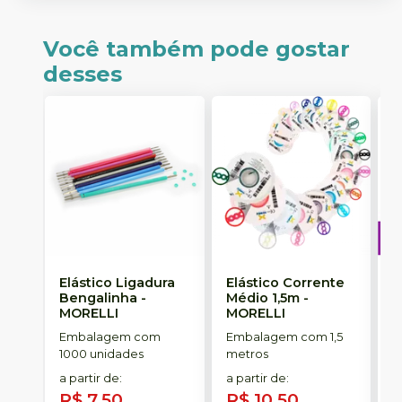
Você também pode gostar
desses
Elástico Ligadura
Elástico Corrente
A
Bengalinha
-
Médio 1,5m
-
O
MORELLI
MORELLI
T
-
Embalagem com
Embalagem com 1,5
E
1000 unidades
metros
S
a partir de
:
a partir de
:
R$ 7,50
R$ 10,50