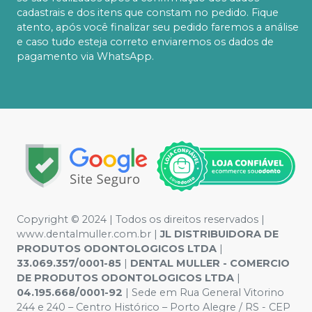
cadastrais e dos itens que constam no pedido. Fique
atento, após você finalizar seu pedido faremos a análise
e caso tudo esteja correto enviaremos os dados de
pagamento via WhatsApp.
Copyright © 2024 | Todos os direitos reservados |
www.dentalmuller.com.br |
JL DISTRIBUIDORA DE
PRODUTOS ODONTOLOGICOS LTDA
|
33.069.357/0001-85
|
DENTAL MULLER - COMERCIO
DE PRODUTOS ODONTOLOGICOS LTDA
|
04.195.668/0001-92
| Sede em Rua General Vitorino
244 e 240 – Centro Histórico – Porto Alegre / RS - CEP