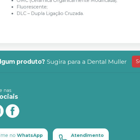
OMC (Cerâmica Organicamente Modificada);
Fluorescente;
DLC – Dupla Ligação Cruzada.
lgum produto?
Sugira para a
Dental Muller
S
 nas
ociais
ame no
WhatsApp
Atendimento