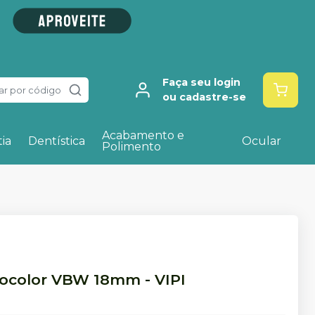
Faça seu login
ar por código
ou cadastre-se
Acabamento e
ia
Dentística
Ocular
Polimento
nocolor VBW 18mm
-
VIPI