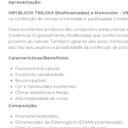
Apresentação:
VIPI BLOCK TRILUX® (Multicamadas) e Monocolor - VI
na confecção de coroas cimentadas e parafusadas (Unitária
Estes excelentes produtos são compostos pelas resinas
(Cerâmicas Organicamente Modificadas) que confecciona
próximo ao natural. Também garante alto peso molecular,
isso traz aos usuários a possibilidade da confecção de pro
Características/Benefícios:
Fluorescência natural;
Excelente usinabilidade;
Biocompatível;
Cor e translucidez excelentes;
Ótima resistência à flexão;
Alta estabilidade de cores.
Composição:
Polimetilmetacrilato;
Dimetacrilato de Etilenoglicol (EDMA) polimerizado;