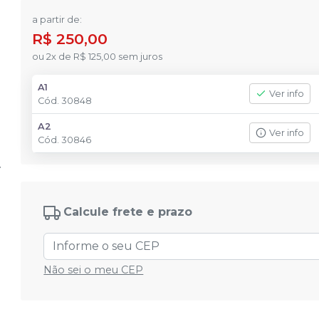
a partir de:
R$ 250,00
ou
2
x
de
R$ 125,00
sem juros
A1
Ver info
Cód.
30848
A2
Ver info
Cód.
30846
Calcule frete e prazo
Não sei o meu CEP