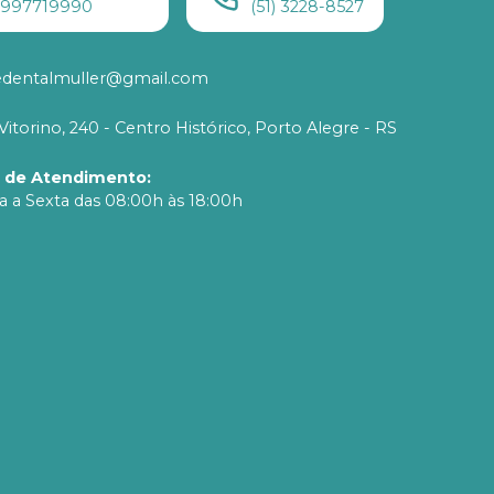
) 997719990
(51) 3228-8527
edentalmuller@gmail.com
Vitorino, 240 - Centro Histórico, Porto Alegre - RS
o de Atendimento
:
 a Sexta das 08:00h às 18:00h