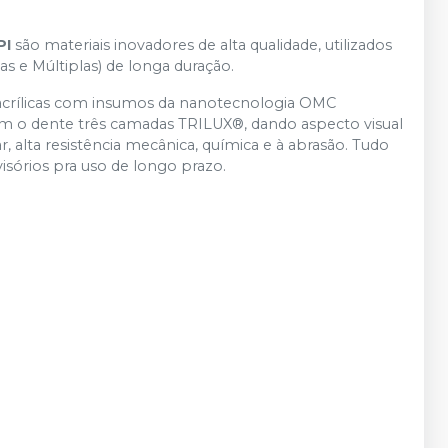
PI
são materiais inovadores de alta qualidade, utilizados
s e Múltiplas) de longa duração.
 acrílicas com insumos da nanotecnologia OMC
m o dente três camadas TRILUX®, dando aspecto visual
 alta resistência mecânica, química e à abrasão. Tudo
visórios pra uso de longo prazo.