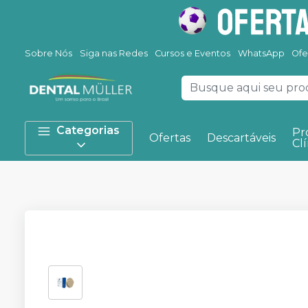
Sobre Nós
Siga nas Redes
Cursos e Eventos
WhatsApp
Ofe
Categorias
Pr
Ofertas
Descartáveis
Clí