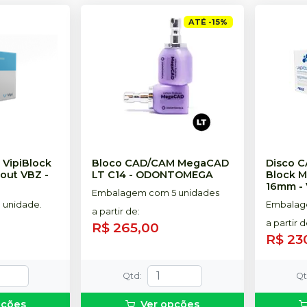
ATÉ
-
15
%
VipiBlock
Bloco CAD/CAM MegaCAD
Disco 
nout VBZ
-
LT C14
-
ODONTOMEGA
Block Mo
16mm
-
Embalagem com 5 unidades
 unidade.
Embalage
a partir de
:
a partir 
R$ 265,00
R$ 23
Qtd
:
Q
pções
Ver opções