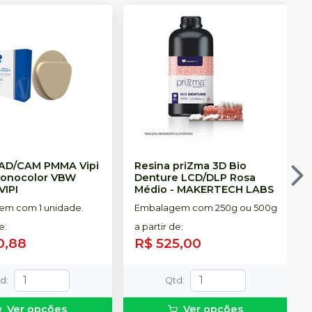
CAD/CAM PMMA Vipi
Resina priZma 3D Bio
nocolor VBW
Denture LCD/DLP Rosa
VIPI
Médio
-
MAKERTECH LABS
m com 1 unidade.
Embalagem com 250g ou 500g
de
:
a partir de
:
0,88
R$ 525,00
td
:
Qtd
:
Ver opções
Ver opções