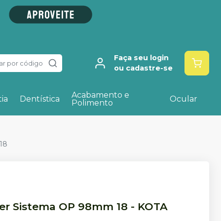
Faça seu login
ar por código
ou cadastre-se
Acabamento e
ia
Dentística
Ocular
Polimento
18
ayer Sistema OP 98mm 18
-
KOTA