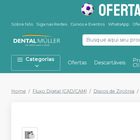
Sobre Nós
Siga nas Redes
Cursos e Eventos
WhatsApp
Ofe
Categorias
Pr
Ofertas
Descartáveis
Clí
Home
Fluxo Digital (CAD/CAM)
Discos de Zircônia