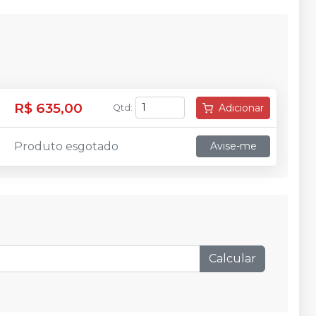
R$ 635,00
Adicionar
Qtd
:
Produto esgotado
Avise-me
Calcular