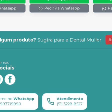
 Whatsapp
Pedir via Whatsapp
Pe
lgum produto?
Sugira para a
Dental Muller
S
 nas
ociais
ame no
WhatsApp
Atendimento
) 997719990
(51) 3228-8527