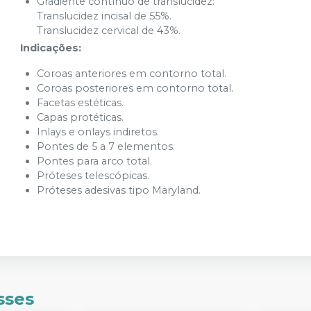
Gradiente contínuo de translucidez:
Translucidez incisal de 55%.
Translucidez cervical de 43%.
Indicações:
Coroas anteriores em contorno total.
Coroas posteriores em contorno total.
Facetas estéticas.
Capas protéticas.
Inlays e onlays indiretos.
Pontes de 5 a 7 elementos.
Pontes para arco total.
Próteses telescópicas.
Próteses adesivas tipo Maryland.
sses