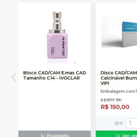
Bloco CAD/CAM E.max CAD
Disco CAD/CAM 
Tamanho C14
-
IVOCLAR
Calcinável Bur
VIPI
Embalagem com 1
a partir de
:
R$ 150,00
Qtd
:
Esgotado
Ver o