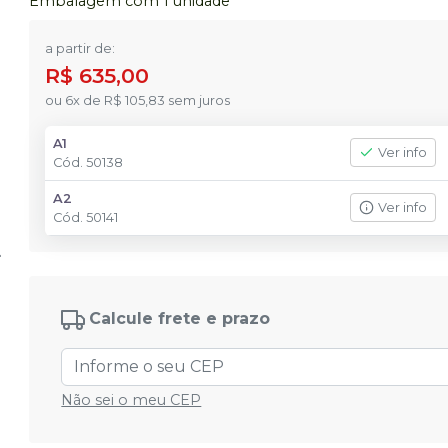
Embalagem com 1 unidade
a partir de:
R$ 635,00
ou
6
x
de
R$ 105,83
sem juros
A1
Ver info
Cód.
50138
A2
Ver info
Cód.
50141
Calcule frete e prazo
Não sei o meu CEP