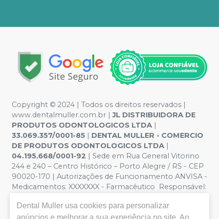
Copyright © 2024 | Todos os direitos reservados |
www.dentalmuller.com.br |
JL DISTRIBUIDORA DE
PRODUTOS ODONTOLOGICOS LTDA
|
33.069.357/0001-85
|
DENTAL MULLER - COMERCIO
DE PRODUTOS ODONTOLOGICOS LTDA
|
04.195.668/0001-92
| Sede em Rua General Vitorino
244 e 240 – Centro Histórico – Porto Alegre / RS - CEP
90020-170 | Autorizações de Funcionamento ANVISA -
Medicamentos: XXXXXXX - Farmacêutico Responsável:
Marien Pinto Aires nº 52095 | Política de Privacidade e
Dental Muller
usa cookies para personalizar
Segurança - Fotos meramente ilustrativas - Os preços e
condições da loja virtual estão sujeitos a alterações. Em
anúncios e melhorar a sua experiência no site. Ao