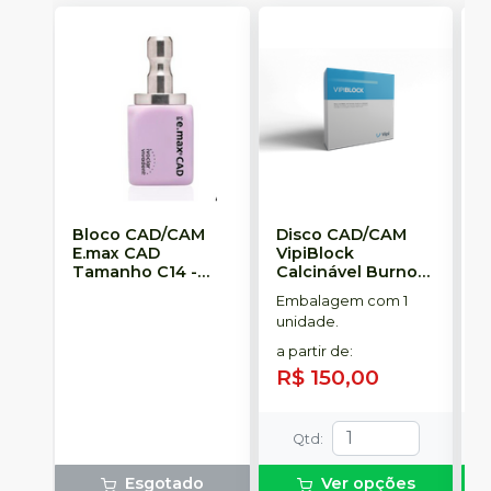
Bloco CAD/CAM
Disco CAD/CAM
B
E.max CAD
VipiBlock
M
Tamanho C14
-
Calcinável Burnout
IVOCLAR
VBZ
-
VIPI
Embalagem com 1
E
unidade.
u
a partir de
:
a
R$ 150,00
Qtd
:
Esgotado
Ver opções