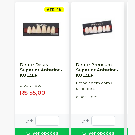
ATÉ
-
1
%
Dente Delara
Dente Premium
D
Superior Anterior
-
Superior Anterior
-
S
KULZER
KULZER
-
Embalagem com 6
E
a partir de
:
unidades.
p
R$ 55,00
D
a partir de
:
a
R
Qtd
:
Qtd
:
Ver opções
Ver opções