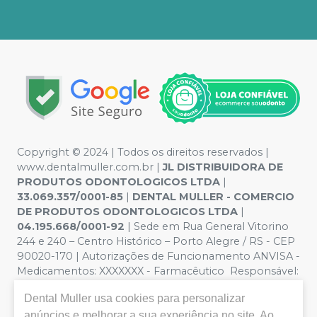
Copyright © 2024 | Todos os direitos reservados |
www.dentalmuller.com.br |
JL DISTRIBUIDORA DE
PRODUTOS ODONTOLOGICOS LTDA
|
33.069.357/0001-85
|
DENTAL MULLER - COMERCIO
DE PRODUTOS ODONTOLOGICOS LTDA
|
04.195.668/0001-92
| Sede em Rua General Vitorino
244 e 240 – Centro Histórico – Porto Alegre / RS - CEP
90020-170 | Autorizações de Funcionamento ANVISA -
Medicamentos: XXXXXXX - Farmacêutico Responsável:
Marien Pinto Aires nº 52095 | Política de Privacidade e
Dental Muller
usa cookies para personalizar
Segurança - Fotos meramente ilustrativas - Os preços e
condições da loja virtual estão sujeitos a alterações. Em
anúncios e melhorar a sua experiência no site. Ao