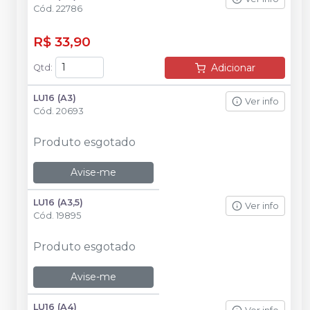
Cód.
22786
R$ 33,90
Adicionar
Qtd
:
LU16 (A3)
Ver info
Cód.
20693
Produto esgotado
Avise-me
LU16 (A3,5)
Ver info
Cód.
19895
Produto esgotado
Avise-me
LU16 (A4)