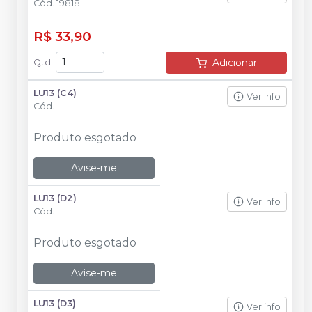
Cód.
19818
R$ 33,90
Adicionar
Qtd
:
LU13 (C4)
Ver info
Cód.
Produto esgotado
Avise-me
LU13 (D2)
Ver info
Cód.
Produto esgotado
Avise-me
LU13 (D3)
Ver info