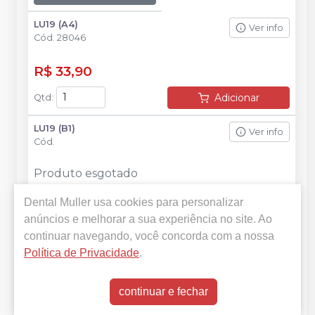
LU19 (A4)
Ver info
Cód.
28046
R$ 33,90
Adicionar
Qtd
:
LU19 (B1)
Ver info
Cód.
Produto esgotado
Dental Muller
usa cookies para personalizar
Avise-me
anúncios e melhorar a sua experiência no site. Ao
LU19 (B2)
continuar navegando, você concorda com a nossa
Ver info
Cód.
Política de Privacidade
.
Produto esgotado
continuar e fechar
Avise-me