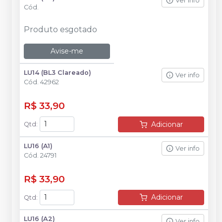
Ver info
Cód.
Produto esgotado
Avise-me
LU14 (BL3 Clareado)
Ver info
Cód.
42962
R$ 33,90
Adicionar
Qtd
:
LU16 (A1)
Ver info
Cód.
24791
R$ 33,90
Adicionar
Qtd
:
LU16 (A2)
Ver info