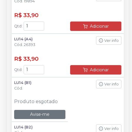
Cód.
19894
R$ 33,90
Adicionar
Qtd
:
LU14 (A4)
Ver info
Cód.
26393
R$ 33,90
Adicionar
Qtd
:
LU14 (B1)
Ver info
Cód.
Produto esgotado
Avise-me
LU14 (B2)
Ver info