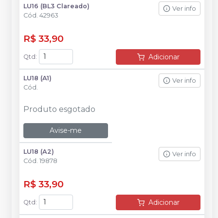
LU16 (BL3 Clareado)
Ver info
Cód.
42963
R$ 33,90
Adicionar
Qtd
:
LU18 (A1)
Ver info
Cód.
Produto esgotado
Avise-me
LU18 (A2)
Ver info
Cód.
19878
R$ 33,90
Adicionar
Qtd
: