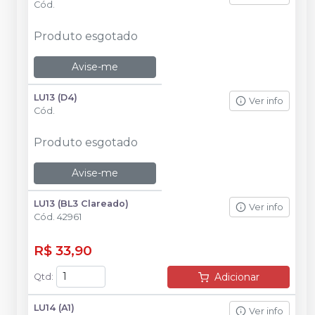
Cód.
Produto esgotado
Avise-me
LU13 (D4)
Ver info
Cód.
Produto esgotado
Avise-me
LU13 (BL3 Clareado)
Ver info
Cód.
42961
R$ 33,90
Adicionar
Qtd
:
LU14 (A1)
Ver info