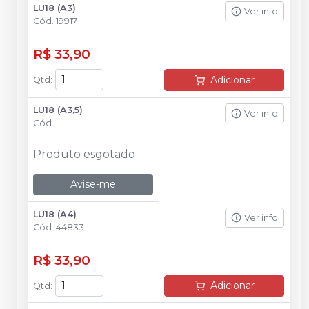
LU18 (A3)
Ver info
Cód.
19917
R$ 33,90
Adicionar
Qtd
:
LU18 (A3,5)
Ver info
Cód.
Produto esgotado
Avise-me
LU18 (A4)
Ver info
Cód.
44833
R$ 33,90
Adicionar
Qtd
: