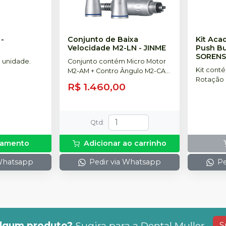
-
Conjunto de Baixa
Kit Aca
Velocidade M2-LN
-
JINME
Push Bu
SORENS
 unidade.
Conjunto contém Micro Motor
Kit conté
M2-AM + Contro Ângulo M2-CA +
Rotação 
Peça Reta M2-SH.
R$ 1.460,00
micromot
Spray + 1
Button + 
Lubrifica
Qtd
:
rçamento
Adicionar ao carrinho
 Whatsapp
Pedir via Whatsapp
Pe
lgum produto?
Sugira para a
Dental Muller
S