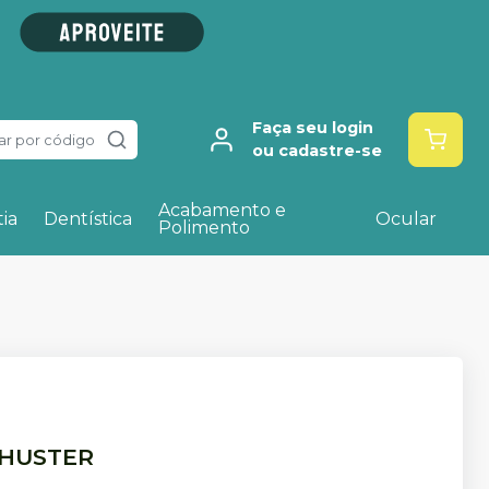
Faça seu login
ar por código
ou cadastre-se
Acabamento e
ia
Dentística
Ocular
Polimento
HUSTER