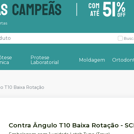
rtas
Busc
ótese
Protese
Moldagem
Ortodont
nica
Laboratorial
o T10 Baixa Rotação
Contra Ângulo T10 Baixa Rotação
-
SC