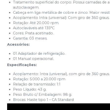
Tratamento superficial do corpo: Possui camadas de a
autoclavagem.
Cabeça em liga metálica de cobre e zinco: Maior resi
Acoplamento Intra (universal): Com giro de 360 graus.
Rotação: Até 20.000 rpm.
Autoclaváveis até 135°C
Cores: Prata acetinado.
Garantia: 03 meses.
Acessórios:
01 Adaptador de refrigeração.
01 Manual operacional.
Especificações:
Acoplamento: Intra (universal), com giro de 360 graus.
Rotação: 5.000 a 20.000 rpm
Relação de transmissão: 1:1
Peso Líquido: 43 g.
Peso Bruto c/ Embalagem: 98 g.
Brocas: Haste tipo 1 – CA Standard