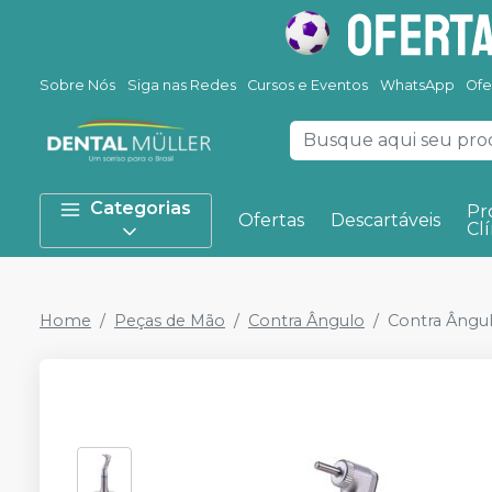
Sobre Nós
Siga nas Redes
Cursos e Eventos
WhatsApp
Ofe
Categorias
Pr
Ofertas
Descartáveis
Clí
Home
Peças de Mão
Contra Ângulo
Contra Ângul