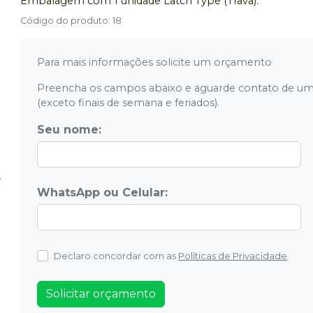
Embalagem com 1 unidade Latch Type (Trava).
Código do produto
:
18
Para mais informações solicite um orçamento
Preencha os campos abaixo e aguarde contato de um
(exceto finais de semana e feriados).
Seu nome:
WhatsApp ou Celular:
Declaro concordar com as
Políticas de Privacidade
.
Solicitar orçamento