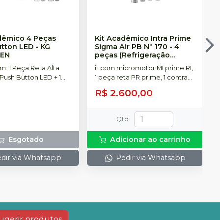
dêmico 4 Peças
Kit Acadêmico Intra Prime
tton LED
-
KG
Sigma Air PB Nº 170 - 4
EN
peças (Refrigeração
Interna)
-
DENTFLEX
m: 1 Peça Reta Alta
it com micromotor MI prime RI,
Push Button LED + 1
1 peça reta PR prime, 1 contra
or Intra Borden com
ângulo FX 110 prime 1:1 PB, 1 alta
R$ 2.600,00
 Contra-ângulo Push
rotação sigma Air 3S PB, 1
1 Peça Reta Intra +
mochila, 1 óleo lubrificante.
nte + Mochila
Qtd
:
Esgotado
Adicionar ao carrinho
dir via Whatsapp
Pedir via Whatsapp
ugerir produtos