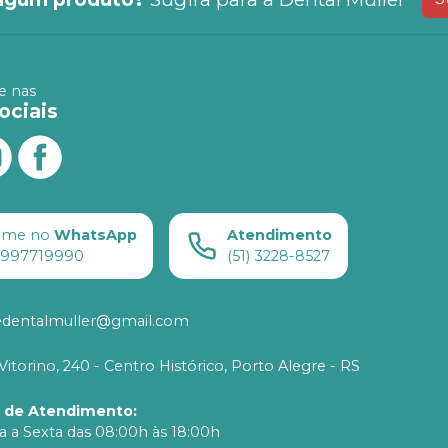
 nas
ociais
ame no
WhatsApp
Atendimento
) 997719990
(51) 3228-8527
edentalmuller@gmail.com
Vitorino, 240 - Centro Histórico, Porto Alegre - RS
o de Atendimento
:
 a Sexta das 08:00h às 18:00h