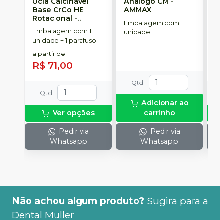
Ucla Calcinável
Análogo CM
-
M
Base CrCo HE
AMMAX
R
Rotacional
-
S
Embalagem com 1
SINGULAR
Embalagem com 1
E
unidade.
unidade + 1 parafuso.
u
a partir de
:
a
R$ 71,00
R
Qtd
:
Qtd
:
Adicionar ao
Ver opções
carrinho
Pedir via
Pedir via
Whatsapp
Whatsapp
Não achou algum produto?
Sugira para a
Dental Muller