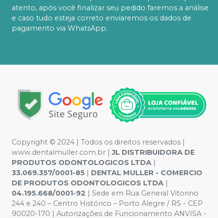
atento, após você finalizar seu pedido faremos a análise
e caso tudo esteja correto enviaremos os dados de
pagamento via WhatsApp.
Copyright © 2024 | Todos os direitos reservados |
www.dentalmuller.com.br |
JL DISTRIBUIDORA DE
PRODUTOS ODONTOLOGICOS LTDA
|
33.069.357/0001-85
|
DENTAL MULLER - COMERCIO
DE PRODUTOS ODONTOLOGICOS LTDA
|
04.195.668/0001-92
| Sede em Rua General Vitorino
244 e 240 – Centro Histórico – Porto Alegre / RS - CEP
90020-170 | Autorizações de Funcionamento ANVISA -