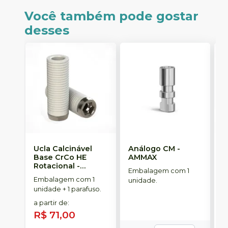
Você também pode gostar
desses
Ucla Calcinável
Análogo CM
-
M
Base CrCo HE
AMMAX
R
Rotacional
-
S
Embalagem com 1
SINGULAR
Embalagem com 1
E
unidade.
unidade + 1 parafuso.
u
a partir de
:
a
R$ 71,00
R