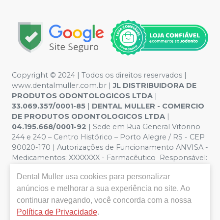
Copyright © 2024 | Todos os direitos reservados |
www.dentalmuller.com.br |
JL DISTRIBUIDORA DE
PRODUTOS ODONTOLOGICOS LTDA
|
33.069.357/0001-85
|
DENTAL MULLER - COMERCIO
DE PRODUTOS ODONTOLOGICOS LTDA
|
04.195.668/0001-92
| Sede em Rua General Vitorino
244 e 240 – Centro Histórico – Porto Alegre / RS - CEP
90020-170 | Autorizações de Funcionamento ANVISA -
Medicamentos: XXXXXXX - Farmacêutico Responsável:
Marien Pinto Aires nº 52095 | Política de Privacidade e
Dental Muller
usa cookies para personalizar
Segurança - Fotos meramente ilustrativas - Os preços e
condições da loja virtual estão sujeitos a alterações. Em
anúncios e melhorar a sua experiência no site. Ao
caso de divergência de preços no site, o valor válido é o
continuar navegando, você concorda com a nossa
do Carrinho de Compra. Não vendemos por atacado,
Política de Privacidade
.
por isso nos reservamos o direito de não atender