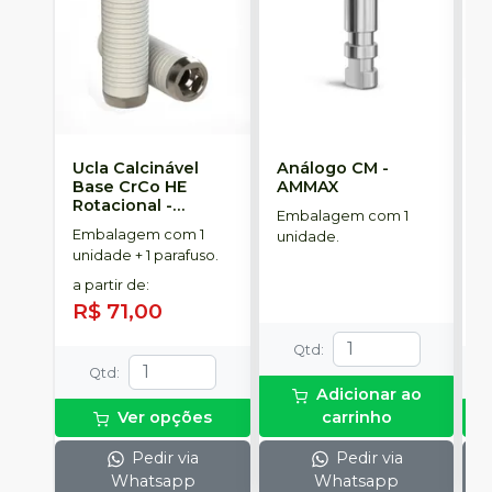
Ucla Calcinável
Análogo CM
-
M
Base CrCo HE
AMMAX
R
Rotacional
-
S
Embalagem com 1
SINGULAR
Embalagem com 1
E
unidade.
unidade + 1 parafuso.
u
a partir de
:
a
R$ 71,00
R
Qtd
:
Qtd
:
Adicionar ao
Ver opções
carrinho
Pedir via
Pedir via
Whatsapp
Whatsapp