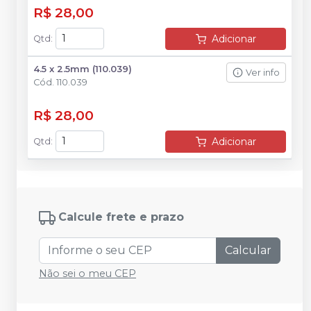
R$ 28,00
Adicionar
Qtd
:
4.5 x 2.5mm (110.039)
Ver info
Cód.
110.039
R$ 28,00
Adicionar
Qtd
:
Calcule frete e prazo
Calcular
Não sei o meu CEP