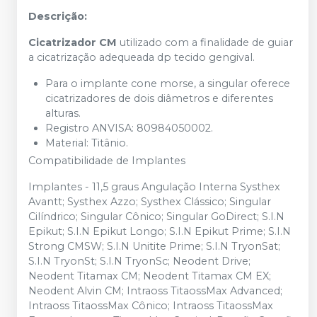
Descrição:
Cicatrizador CM
utilizado com a finalidade de guiar
a cicatrização adequeada dp tecido gengival.
Para o implante cone morse, a singular oferece
cicatrizadores de dois diâmetros e diferentes
alturas.
Registro ANVISA: 80984050002.
Material: Titânio.
Compatibilidade de Implantes
Implantes - 11,5 graus Angulação Interna Systhex
Avantt; Systhex Azzo; Systhex Clássico; Singular
Cilíndrico; Singular Cônico; Singular GoDirect; S.I.N
Epikut; S.I.N Epikut Longo; S.I.N Epikut Prime; S.I.N
Strong CMSW; S.I.N Unitite Prime; S.I.N TryonSat;
S.I.N TryonSt; S.I.N TryonSc; Neodent Drive;
Neodent Titamax CM; Neodent Titamax CM EX;
Neodent Alvin CM; Intraoss TitaossMax Advanced;
Intraoss TitaossMax Cônico; Intraoss TitaossMax