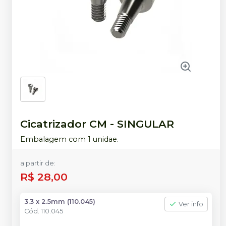
Cicatrizador CM
-
SINGULAR
Embalagem com 1 unidae.
a partir de:
R$ 28,00
3.3 x 2.5mm (110.045)
Ver info
Cód.
110.045