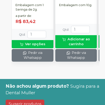
NORITAKE
Embalagem com 1
Embalagem com 10g.
E
Seringa de 2g.
a partir de
:
R$ 83,42
Qtd
:
Qtd
:
Adicionar ao
Ver opções
carrinho
Pedir via
Pedir via
Whatsapp
Whatsapp
Não achou algum produto?
Sugira para a
Dental Muller
Sugerir produtos