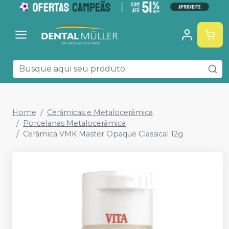
Home
Cerâmicas e Metalocerâmica
Porcelanas Metalocerâmica
Cerâmica VMK Master Opaque Classical 12g