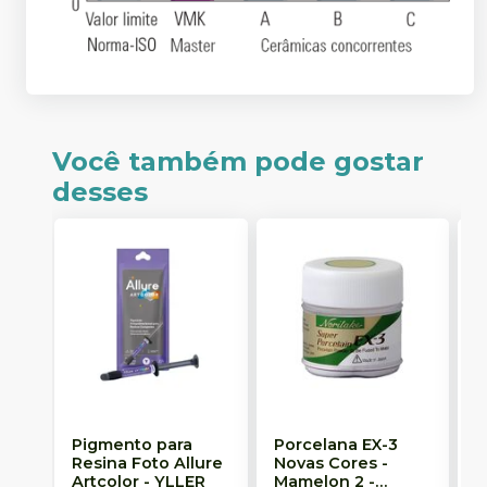
Você também pode gostar
desses
Pigmento para
Porcelana EX-3
I
Resina Foto Allure
Novas Cores -
P
Artcolor
-
YLLER
Mamelon 2
-
I