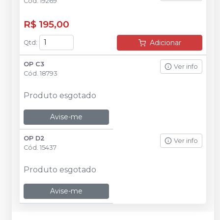
Cód.
19269
R$ 195,00
Adicionar
Qtd
:
OP C3
Ver info
Cód.
18793
Produto esgotado
Avise-me
OP D2
Ver info
Cód.
15437
Produto esgotado
Avise-me